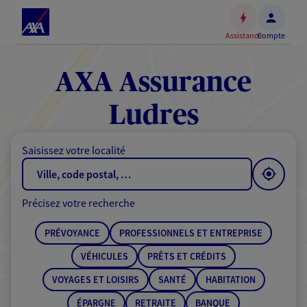
Espace
client
Assistance
Compte
Accéder
au
contenu
AXA Assurance
principal
Accéder
Ludres
au
pied
Saisissez votre localité
de
page
Précisez votre recherche
PRÉVOYANCE
PROFESSIONNELS ET ENTREPRISE
VÉHICULES
PRÊTS ET CRÉDITS
VOYAGES ET LOISIRS
SANTÉ
HABITATION
ÉPARGNE
RETRAITE
BANQUE