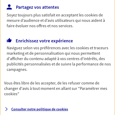
06 19 17 91 48
Partagez vos attentes
Soyez toujours plus satisfait en acceptant les
cookies
de
NOUS CONTACTER
mesure d’audience et d’avis utilisateurs qui nous aident à
faire évoluer nos offres et nos services.
VOIR NOTRE SITE WEB
Enrichissez votre expérience
N° Orias * (orias.fr) : 16002120
Naviguez selon vos préférences avec les
cookies et traceurs
marketing et de personnalisation qui nous permettent
d'afficher du contenu adapté à vos centres d'intérêts, des
publicités personnalisées et de suivre la performance de nos
Romain Elcabache
campagnes.
Conseiller AXA Epargne et Protection
Vous êtes libre de les accepter, de les refuser comme de
54710 Ludres
changer d'avis à tout moment en allant sur
"Paramétrer mes
cookies
"
06 68 38 12 88
Consulter notre politique de
cookies
NOUS CONTACTER