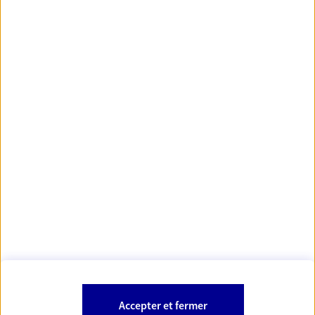
principales villes de France
https://www.orias.fr/
code des
*
- Les agents AXA sont régis par le
assurances
À PROPOS D'AXA
NOS AUTRES PRODUITS
SITES AXA
Accepter et fermer