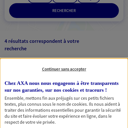
RECHERCHER
4 résultats correspondent à votre
recherche
Passer les
résultats
Continuer sans accepter
Liste
Carte
Chez AXA nous nous engageons à être transparents
sur nos garanties, sur nos
cookies et traceurs
!
Michele Jardin
Ensemble, mettons fin aux préjugés sur ces petits fichiers
textes, plus connus sous le nom de
cookies
. Ils nous aident à
Mandataire d'Assurance AXA Epargne et
traiter des informations essentielles pour garantir la sécurité
Protection
du site et faire évoluer votre expérience en ligne, dans le
54710 Ludres
respect de votre vie privée.