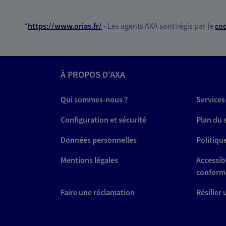
*
https://www.orias.fr/
- Les agents AXA sont régis par le
cod
À PROPOS D'AXA
Qui sommes-nous ?
Services
Configuration et sécurité
Plan du 
Données personnelles
Politiqu
Mentions légales
Accessibi
conform
Faire une réclamation
Résilier