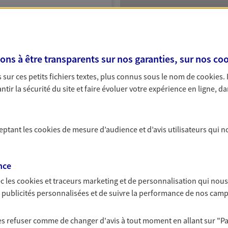
:00
NOUS CONTACTER
s à être transparents sur nos garanties, sur nos
coo
VOIR NOTRE SITE WEB
sur ces petits fichiers textes, plus connus sous le nom de
cookies
.
tir la sécurité du site et faire évoluer votre expérience en ligne, da
ceptant les
cookies
de mesure d’audience et d’avis utilisateurs qui n
A Epargne et Protection
nce
c les
cookies et traceurs
marketing et de personnalisation qui nous
NOUS CONTACTER
es publicités personnalisées et de suivre la performance de nos cam
ITE WEB
 les refuser comme de changer d'avis à tout moment en allant sur
"P