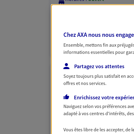
de 09:00 à 12:00
puis de 14:00 à 18
03 74 47 37 73
Chez AXA nous nous engageon
PRENDRE RENDEZ-VOUS
Ensemble, mettons fin aux préjugés 
N° Orias * (orias.fr) : 23000751
informations essentielles pour garan
Partagez vos attentes
Vanessa Morin
Soyez toujours plus satisfait en ac
offres et nos services.
Mandataire d'Assurance AX
54120 Baccarat
Enrichissez votre expérie
Naviguez selon vos préférences ave
06 23 42 51 43
adapté à vos centres d'intérêts, d
VOIR NOTRE S
Vous êtes libre de les accepter, de