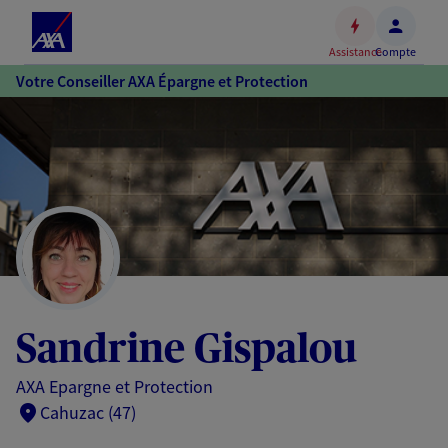
Espace
client
Assistance
Compte
Accéder
Votre Conseiller AXA Épargne et Protection
au
contenu
principal
Accéder
au
pied
de
page
Sandrine Gispalou
AXA Epargne et Protection
Cahuzac (47)