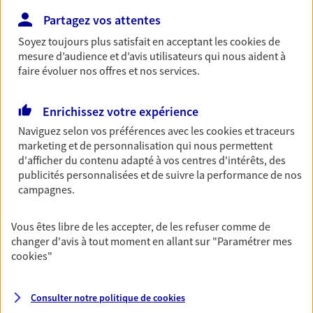
Découvrir les offres Épargne
Partagez vos attentes
Soyez toujours plus satisfait en acceptant les
cookies
de
mesure d’audience et d’avis utilisateurs qui nous aident à
Retraite
faire évoluer nos offres et nos services.
Préparez sereinement ce nouveau chapitre de
votre vie avec les conseils d'un expert. Découvrez
Enrichissez votre expérience
notre solution PER (Plan Epargne Retraite)
spécialement conçue pour la retraite.
Naviguez selon vos préférences avec les
cookies et traceurs
marketing et de personnalisation qui nous permettent
Découvrir l'offre Retraite
d'afficher du contenu adapté à vos centres d'intérêts, des
publicités personnalisées et de suivre la performance de nos
campagnes.
Prévoyance
Pour un avenir serein, assurez-vous avec notre
Vous êtes libre de les accepter, de les refuser comme de
contrat prévoyance. Préservez vos proches en cas
changer d'avis à tout moment en allant sur
"Paramétrer mes
d'accident ou de maladie en optant pour les
cookies
"
garanties incapacité temporaire totale de travail,
invalidité ou de décès.
Consulter notre politique de
cookies
Découvrir l'offre Prévoyance