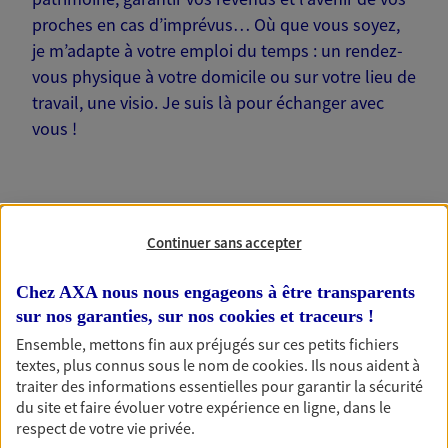
proches en cas d’imprévus… Où que vous soyez,
je m’adapte à votre emploi du temps : un rendez-
vous physique à votre domicile ou sur votre lieu de
travail, une visio. Je suis là pour échanger avec
vous !
Continuer sans accepter
Nos offres phares
Chez AXA nous nous engageons à être transparents
sur nos garanties, sur nos
cookies et traceurs
!
Épargne
Ensemble, mettons fin aux préjugés sur ces petits fichiers
textes, plus connus sous le nom de
cookies
. Ils nous aident à
Réalisez vos projets grâce à votre épargne : achat
traiter des informations essentielles pour garantir la sécurité
immobilier, études des enfants ou voyage autour
du site et faire évoluer votre expérience en ligne, dans le
du monde… Épargnez à votre rythme et
respect de votre vie privée.
simplement, selon votre profil.