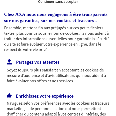
Continuer sans accepter
RECHERCHER
Chez AXA nous nous engageons à être transparents
sur nos garanties, sur nos
cookies et traceurs
!
Ensemble, mettons fin aux préjugés sur ces petits fichiers
textes, plus connus sous le nom de
cookies
. Ils nous aident à
1 résultat correspond à votre
traiter des informations essentielles pour garantir la sécurité
recherche
du site et faire évoluer votre expérience en ligne, dans le
Passer les
respect de votre vie privée.
résultats
Partagez vos attentes
Liste
Carte
Soyez toujours plus satisfait en acceptant les
cookies
de
mesure d’audience et d’avis utilisateurs qui nous aident à
faire évoluer nos offres et nos services.
Sandrine Gispalou
Enrichissez votre expérience
Conseiller AXA Epargne et Protection
Naviguez selon vos préférences avec les
cookies et traceurs
47330 Cahuzac
marketing et de personnalisation qui nous permettent
d'afficher du contenu adapté à vos centres d'intérêts, des