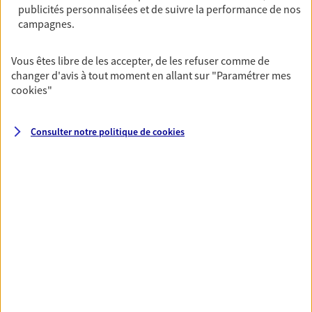
publicités personnalisées et de suivre la performance de nos
06 18 90 20 76
campagnes.
NOUS CONTACTER
Vous êtes libre de les accepter, de les refuser comme de
changer d'avis à tout moment en allant sur
"Paramétrer mes
VOIR NOTRE SITE WEB
cookies
"
Consulter notre politique de
cookies
VOIR PLUS
AXA, toujours proche de
vous