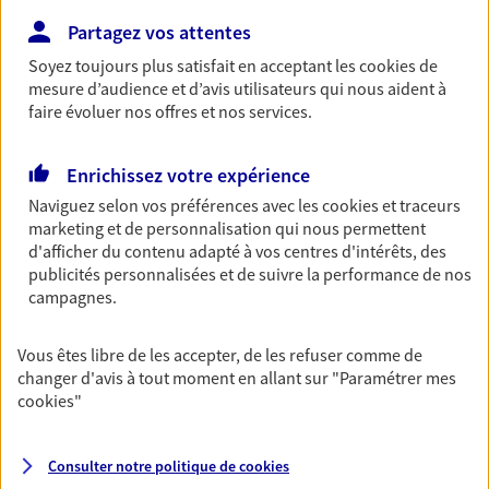
NOUS CONTACTER
Partagez vos attentes
Soyez toujours plus satisfait en acceptant les
cookies
de
VOIR NOTRE SITE WEB
mesure d’audience et d’avis utilisateurs qui nous aident à
faire évoluer nos offres et nos services.
Enrichissez votre expérience
Frederique Durand
Naviguez selon vos préférences avec les
cookies et traceurs
marketing et de personnalisation qui nous permettent
Mandataire d'Assurance AXA Epargne et
d'afficher du contenu adapté à vos centres d'intérêts, des
Protection
publicités personnalisées et de suivre la performance de nos
47550 Boe
campagnes.
05 53 68 35 71
Vous êtes libre de les accepter, de les refuser comme de
changer d'avis à tout moment en allant sur
"Paramétrer mes
cookies
"
NOUS CONTACTER
VOIR NOTRE SITE WEB
Consulter notre politique de
cookies