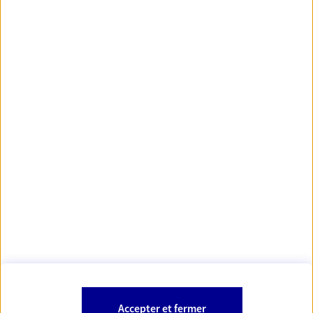
principales villes de France
https://www.orias.fr/
code des
*
- Les agents AXA sont régis par le
assurances
À PROPOS D'AXA
NOS AUTRES PRODUITS
SITES AXA
Accepter et fermer