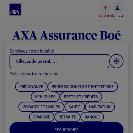
Espace
client
Assistance
Compte
Accéder
au
contenu
AXA Assurance Boé
principal
Accéder
Saisissez votre localité
au
pied
de
Précisez votre recherche
page
PRÉVOYANCE
PROFESSIONNELS ET ENTREPRISE
VÉHICULES
PRÊTS ET CRÉDITS
VOYAGES ET LOISIRS
SANTÉ
HABITATION
ÉPARGNE
RETRAITE
BANQUE
RECHERCHER