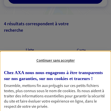
4 résultats correspondent à votre
recherche
Passer les
résultats
Liste
Carte
Continuer sans accepter
Chez AXA nous nous engageons à être transparents
Marcel Chiocci
sur nos garanties, sur nos
cookies et traceurs
!
Conseiller AXA Epargne et Protection
Ensemble, mettons fin aux préjugés sur ces petits fichiers
47550 Boe
textes, plus connus sous le nom de
cookies
. Ils nous aident à
traiter des informations essentielles pour garantir la sécurité
du site et faire évoluer votre expérience en ligne, dans le
06 08 67 16 15
respect de votre vie privée.