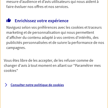
mesure d’audience et d’avis utilisateurs qui nous aident à
06 12 22 83 17
faire évoluer nos offres et nos services.
NOUS CONTACTER
Enrichissez votre expérience
Naviguez selon vos préférences avec les
cookies et traceurs
VOIR NOTRE SITE WEB
marketing et de personnalisation qui nous permettent
d'afficher du contenu adapté à vos centres d'intérêts, des
publicités personnalisées et de suivre la performance de nos
campagnes.
Damien Desplat
Vous êtes libre de les accepter, de les refuser comme de
changer d'avis à tout moment en allant sur
"Paramétrer mes
Conseiller AXA Epargne et Protection
cookies
"
47440 Casseneuil
Consulter notre politique de
cookies
06 89 04 76 68
NOUS CONTACTER