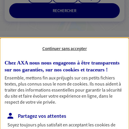
RECHERCHER
3 résultats correspondent à votre
recherche
Continuer sans accepter
Passer les
résultats
Chez AXA nous nous engageons à être transparents
sur nos garanties, sur nos
cookies et traceurs
!
Liste
Carte
Ensemble, mettons fin aux préjugés sur ces petits fichiers
textes, plus connus sous le nom de
cookies
. Ils nous aident à
traiter des informations essentielles pour garantir la sécurité
du site et faire évoluer votre expérience en ligne, dans le
Hafid Aouadi
respect de votre vie privée.
Conseiller AXA Epargne et Protection
Partagez vos attentes
47440 Casseneuil
Soyez toujours plus satisfait en acceptant les
cookies
de