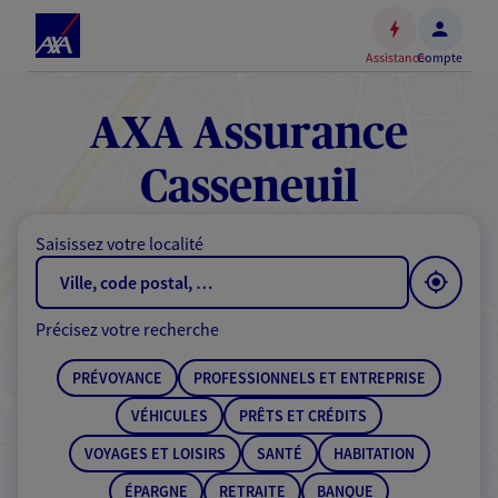
Espace
client
Assistance
Compte
Accéder
au
contenu
AXA Assurance
principal
Accéder
Casseneuil
au
pied
Saisissez votre localité
de
page
Précisez votre recherche
PRÉVOYANCE
PROFESSIONNELS ET ENTREPRISE
VÉHICULES
PRÊTS ET CRÉDITS
VOYAGES ET LOISIRS
SANTÉ
HABITATION
ÉPARGNE
RETRAITE
BANQUE