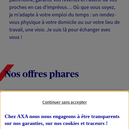
proches en cas d’imprévus… Où que vous soyez,
je m’adapte à votre emploi du temps : un rendez-
vous physique à votre domicile ou sur votre lieu de
travail, une visio. Je suis là pour échanger avec
vous !
Nos offres phares
Épargne
Continuer sans accepter
Réalisez vos projets grâce à votre épargne : achat
immobilier, études des enfants ou voyage autour
Chez AXA nous nous engageons à être transparents
du monde… Épargnez à votre rythme et
sur nos garanties, sur nos
cookies et traceurs
!
simplement, selon votre profil.