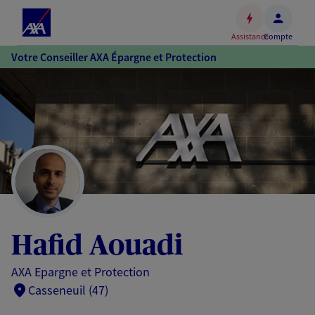
Espace
client
Assistance
Compte
Accéder
Votre Conseiller AXA Épargne et Protection
au
contenu
principal
Accéder
au
pied
de
page
Hafid Aouadi
AXA Epargne et Protection
Casseneuil (47)