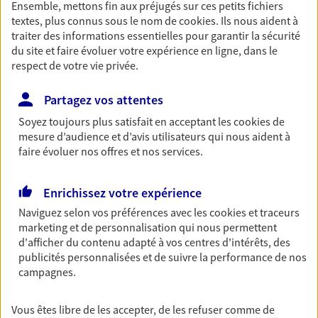
Ensemble, mettons fin aux préjugés sur ces petits fichiers
Découvrir les offres Épargne
textes, plus connus sous le nom de
cookies
. Ils nous aident à
traiter des informations essentielles pour garantir la sécurité
du site et faire évoluer votre expérience en ligne, dans le
Retraite
respect de votre vie privée.
Préparez sereinement ce nouveau chapitre de
Partagez vos attentes
votre vie avec les conseils d'un expert. Découvrez
notre solution PER (Plan Epargne Retraite)
Soyez toujours plus satisfait en acceptant les
cookies
de
spécialement conçue pour la retraite.
mesure d’audience et d’avis utilisateurs qui nous aident à
faire évoluer nos offres et nos services.
Découvrir l'offre Retraite
Enrichissez votre expérience
Prévoyance
Naviguez selon vos préférences avec les
cookies et traceurs
Pour un avenir serein, assurez-vous avec notre
marketing et de personnalisation qui nous permettent
contrat prévoyance. Préservez vos proches en cas
d'afficher du contenu adapté à vos centres d'intérêts, des
d'accident ou de maladie en optant pour les
publicités personnalisées et de suivre la performance de nos
garanties incapacité temporaire totale de travail,
campagnes.
invalidité ou de décès.
Vous êtes libre de les accepter, de les refuser comme de
Découvrir l'offre Prévoyance