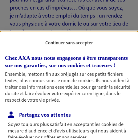
proches en cas d’imprévus… Où que vous soyez,
je m’adapte à votre emploi du temps : un rendez-
vous physique à votre domicile ou sur votre lieu de
travail, une visio. Je suis là pour échanger avec
vous !
Continuer sans accepter
Chez AXA nous nous engageons à être transparents
sur nos garanties, sur nos
cookies et traceurs
!
Ensemble, mettons fin aux préjugés sur ces petits fichiers
Nos offres phares
textes, plus connus sous le nom de
cookies
. Ils nous aident à
traiter des informations essentielles pour garantir la sécurité
du site et faire évoluer votre expérience en ligne, dans le
respect de votre vie privée.
Épargne
Partagez vos attentes
Réalisez vos projets grâce à votre épargne : achat
immobilier, études des enfants ou voyage autour
Soyez toujours plus satisfait en acceptant les
cookies
de
du monde… Épargnez à votre rythme et
mesure d’audience et d’avis utilisateurs qui nous aident à
simplement, selon votre profil.
faire évoluer nos offres et nos services.