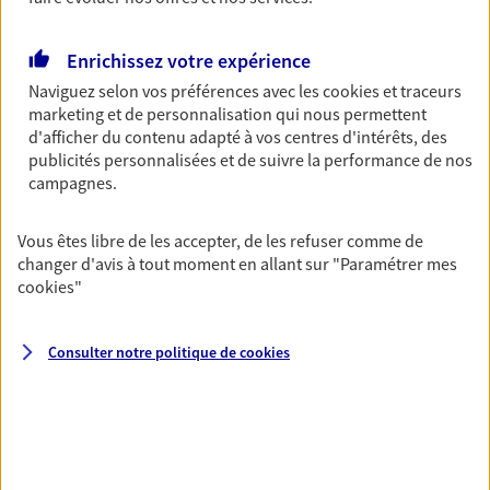
Découvrir les offres Épargne
Enrichissez votre expérience
Naviguez selon vos préférences avec les
cookies et traceurs
Retraite
marketing et de personnalisation qui nous permettent
Préparez sereinement ce nouveau chapitre de
d'afficher du contenu adapté à vos centres d'intérêts, des
votre vie avec les conseils d'un expert. Découvrez
publicités personnalisées et de suivre la performance de nos
notre solution PER (Plan Epargne Retraite)
campagnes.
spécialement conçue pour la retraite.
Vous êtes libre de les accepter, de les refuser comme de
Découvrir l'offre Retraite
changer d'avis à tout moment en allant sur
"Paramétrer mes
cookies
"
Prévoyance
Pour un avenir serein, assurez-vous avec notre
Consulter notre politique de
cookies
contrat prévoyance. Préservez vos proches en cas
d'accident ou de maladie en optant pour les
garanties incapacité temporaire totale de travail,
invalidité ou de décès.
Découvrir l'offre Prévoyance