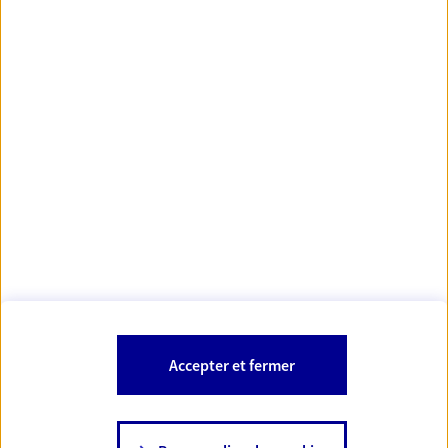
Votre Conseiller Épargne et Protection AXA DAMIEN
DESPLAT
47440 Casseneuil
Votre conseiller est un salarié d'AXA France Vie et d'AXA France IARD.
Les mentions légales de cette/ces entreprises d'assurance sont
Mentions légales
disponibles dans la rubrique «
» du site.
À PROPOS D'AXA
Accepter et fermer
SITES AXA