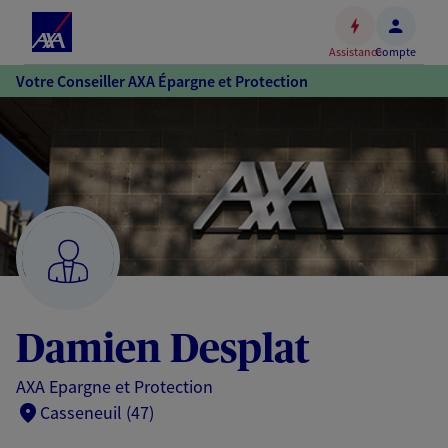
Espace
client
Assistance
Compte
Accéder
Votre Conseiller AXA Épargne et Protection
au
contenu
principal
Accéder
au
pied
de
page
Damien Desplat
AXA Epargne et Protection
Casseneuil (47)