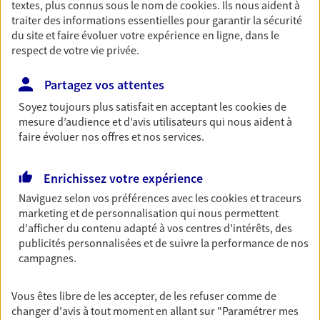
textes, plus connus sous le nom de
cookies
. Ils nous aident à
Retraite
traiter des informations essentielles pour garantir la sécurité
du site et faire évoluer votre expérience en ligne, dans le
Préparez sereinement ce nouveau chapitre de
respect de votre vie privée.
votre vie avec les conseils d'un expert. Découvrez
notre solution PER (Plan Epargne Retraite)
spécialement conçue pour la retraite.
Partagez vos attentes
Soyez toujours plus satisfait en acceptant les
cookies
de
mesure d’audience et d’avis utilisateurs qui nous aident à
Santé
faire évoluer nos offres et nos services.
Couvrez vos dépenses de santé ainsi que celles de
votre famille avec la complémentaire santé qui
Enrichissez votre expérience
vous ressemble.
Naviguez selon vos préférences avec les
cookies et traceurs
marketing et de personnalisation qui nous permettent
Prévoyance
d'afficher du contenu adapté à vos centres d'intérêts, des
publicités personnalisées et de suivre la performance de nos
Pour un avenir serein, assurez-vous avec notre
campagnes.
contrat prévoyance. Préservez vos proches en cas
d'accident ou de maladie en optant pour les
garanties incapacité temporaire totale de travail,
Vous êtes libre de les accepter, de les refuser comme de
invalidité ou de décès.
changer d'avis à tout moment en allant sur
"Paramétrer mes