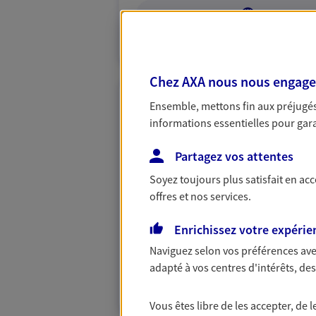
VOIR NOTRE S
N° Orias * (orias.fr) : 11060573
Chez AXA nous nous engageon
Ensemble, mettons fin aux préjugés 
Vincent Capelle
informations essentielles pour garan
Agent Général d'assurance
Partagez vos attentes
7 Av Des Estourocs, 15700 Pleaux
Horaires :
Ouvert
Soyez toujours plus satisfait en ac
de 09:00 à 12:00
offres et nos services.
Enrichissez votre expérie
04 71 40 44 37
Naviguez selon vos préférences ave
PRENDRE RENDEZ-VOUS
adapté à vos centres d'intérêts, d
N° Orias * (orias.fr) : 07013216
Vous êtes libre de les accepter, de