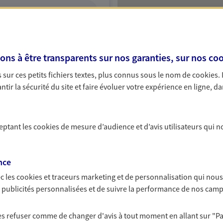
ITE WEB
s à être transparents sur nos garanties, sur nos
coo
sur ces petits fichiers textes, plus connus sous le nom de
cookies
.
tir la sécurité du site et faire évoluer votre expérience en ligne, da
 exclusif AXA France
ceptant les
cookies
de mesure d’audience et d’avis utilisateurs qui n
nce
NOUS CONTACTER
c les
cookies et traceurs
marketing et de personnalisation qui nous
VOIR NOTRE SITE WEB
es publicités personnalisées et de suivre la performance de nos cam
 les refuser comme de changer d'avis à tout moment en allant sur
"P