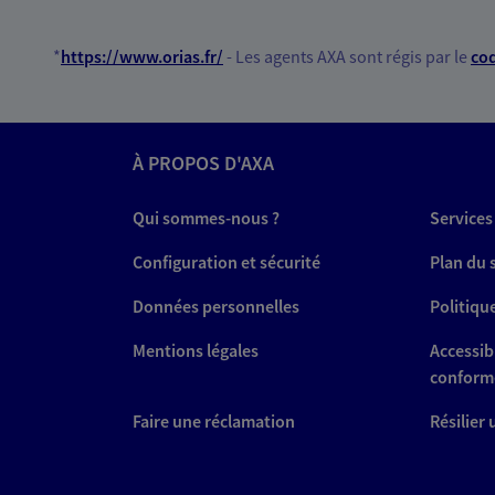
*
https://www.orias.fr/
- Les agents AXA sont régis par le
cod
À PROPOS D'AXA
Qui sommes-nous ?
Services
Configuration et sécurité
Plan du 
Données personnelles
Politiqu
Mentions légales
Accessibi
conform
Faire une réclamation
Résilier