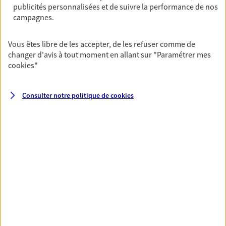
publicités personnalisées et de suivre la performance de nos
07 86 81 66 10
campagnes.
NOUS CONTACTER
Vous êtes libre de les accepter, de les refuser comme de
changer d'avis à tout moment en allant sur
"Paramétrer mes
VOIR NOTRE SITE WEB
cookies
"
Consulter notre politique de
cookies
VOIR PLUS
AXA, toujours proche de
vous