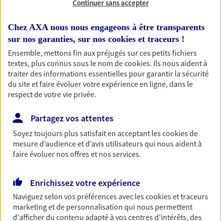
Continuer sans accepter
RECHERCHER
Chez AXA nous nous engageons à être transparents
sur nos garanties, sur nos
cookies et traceurs
!
Ensemble, mettons fin aux préjugés sur ces petits fichiers
textes, plus connus sous le nom de
cookies
. Ils nous aident à
1 résultat correspond à votre
traiter des informations essentielles pour garantir la sécurité
recherche
du site et faire évoluer votre expérience en ligne, dans le
Passer les
respect de votre vie privée.
résultats
Partagez vos attentes
Liste
Carte
Soyez toujours plus satisfait en acceptant les
cookies
de
mesure d’audience et d’avis utilisateurs qui nous aident à
faire évoluer nos offres et nos services.
Coralie Brayat
Enrichissez votre expérience
Conseiller AXA Epargne et Protection
Naviguez selon vos préférences avec les
cookies et traceurs
15250 Ayrens
marketing et de personnalisation qui nous permettent
d'afficher du contenu adapté à vos centres d'intérêts, des