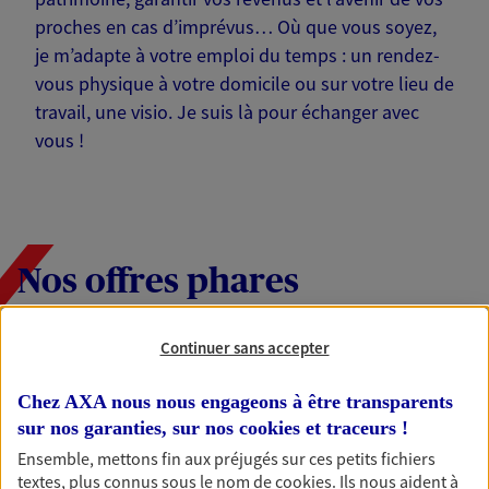
proches en cas d’imprévus… Où que vous soyez,
je m’adapte à votre emploi du temps : un rendez-
vous physique à votre domicile ou sur votre lieu de
travail, une visio. Je suis là pour échanger avec
vous !
Nos offres phares
Continuer sans accepter
Épargne
Chez AXA nous nous engageons à être transparents
Réalisez vos projets grâce à votre épargne : achat
sur nos garanties, sur nos
cookies et traceurs
!
immobilier, études des enfants ou voyage autour
du monde… Épargnez à votre rythme et
Ensemble, mettons fin aux préjugés sur ces petits fichiers
simplement, selon votre profil.
textes, plus connus sous le nom de
cookies
. Ils nous aident à