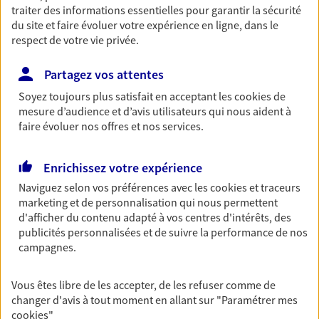
traiter des informations essentielles pour garantir la sécurité
Découvrir les offres Épargne
du site et faire évoluer votre expérience en ligne, dans le
respect de votre vie privée.
Retraite
Partagez vos attentes
Préparez sereinement ce nouveau chapitre de
Soyez toujours plus satisfait en acceptant les
cookies
de
votre vie avec les conseils d'un expert. Découvrez
mesure d’audience et d’avis utilisateurs qui nous aident à
notre solution PER (Plan Epargne Retraite)
faire évoluer nos offres et nos services.
spécialement conçue pour la retraite.
Découvrir l'offre Retraite
Enrichissez votre expérience
Naviguez selon vos préférences avec les
cookies et traceurs
marketing et de personnalisation qui nous permettent
Prévoyance
d'afficher du contenu adapté à vos centres d'intérêts, des
Pour un avenir serein, assurez-vous avec notre
publicités personnalisées et de suivre la performance de nos
contrat prévoyance. Préservez vos proches en cas
campagnes.
d'accident ou de maladie en optant pour les
garanties incapacité temporaire totale de travail,
invalidité ou de décès.
Vous êtes libre de les accepter, de les refuser comme de
changer d'avis à tout moment en allant sur
"Paramétrer mes
Découvrir l'offre Prévoyance
cookies
"