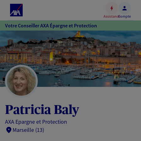
Espace
client
Assistance
Compte
Accéder
Votre Conseiller AXA Épargne et Protection
au
contenu
principal
Accéder
au
pied
de
page
Patricia Baly
AXA Epargne et Protection
Marseille (13)