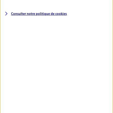
Santé
Consulter notre politique de
cookies
Couvrez vos dépenses de santé ainsi que celles de
votre famille avec la complémentaire santé qui
vous ressemble.
Découvrir l'offre Santé
VOIR TOUTES NOS OFFRES
Nos expertises
Réaliser un bilan social et