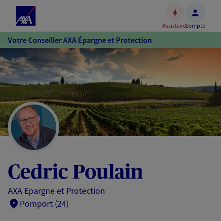
Espace
client
Assistance
Compte
Accéder
Votre Conseiller AXA Épargne et Protection
au
contenu
principal
Accéder
au
pied
de
page
Cedric Poulain
AXA Epargne et Protection
Pomport (24)