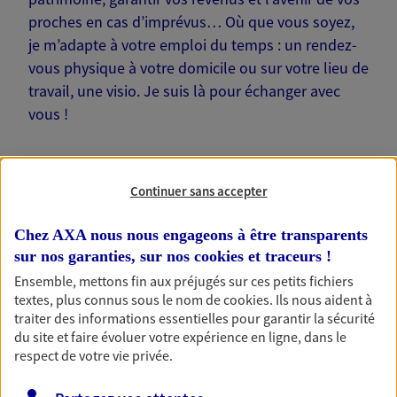
proches en cas d’imprévus… Où que vous soyez,
je m’adapte à votre emploi du temps : un rendez-
vous physique à votre domicile ou sur votre lieu de
travail, une visio. Je suis là pour échanger avec
vous !
Continuer sans accepter
Nos offres phares
Chez AXA nous nous engageons à être transparents
sur nos garanties, sur nos
cookies et traceurs
!
Ensemble, mettons fin aux préjugés sur ces petits fichiers
textes, plus connus sous le nom de
cookies
. Ils nous aident à
Épargne
traiter des informations essentielles pour garantir la sécurité
Réalisez vos projets grâce à votre épargne : achat
du site et faire évoluer votre expérience en ligne, dans le
immobilier, études des enfants ou voyage autour
respect de votre vie privée.
du monde… Épargnez à votre rythme et
simplement, selon votre profil.