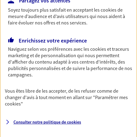
Partagez vos attentes
Découvrir les offres Épargne
Soyez toujours plus satisfait en acceptant les
cookies
de
mesure d’audience et d’avis utilisateurs qui nous aident à
faire évoluer nos offres et nos services.
Retraite
Préparez sereinement ce nouveau chapitre de
Enrichissez votre expérience
votre vie avec les conseils d'un expert. Découvrez
Naviguez selon vos préférences avec les
cookies et traceurs
notre solution PER (Plan Epargne Retraite)
marketing et de personnalisation qui nous permettent
spécialement conçue pour la retraite.
d'afficher du contenu adapté à vos centres d'intérêts, des
Découvrir l'offre Retraite
publicités personnalisées et de suivre la performance de nos
campagnes.
Prévoyance
Vous êtes libre de les accepter, de les refuser comme de
Pour un avenir serein, assurez-vous avec notre
changer d'avis à tout moment en allant sur
"Paramétrer mes
contrat prévoyance. Préservez vos proches en cas
cookies
"
d'accident ou de maladie en optant pour les
garanties incapacité temporaire totale de travail,
invalidité ou de décès.
Consulter notre politique de
cookies
Découvrir l'offre Prévoyance