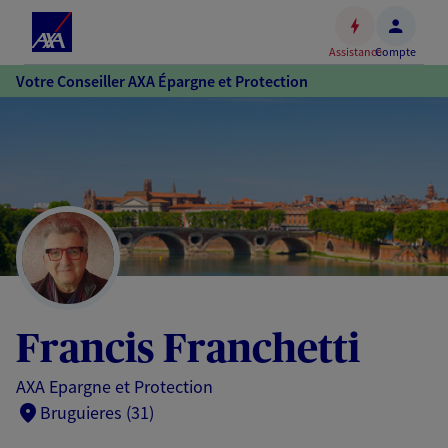
Espace
client
Assistance
Compte
Accéder
Votre Conseiller AXA Épargne et Protection
au
contenu
principal
Accéder
au
pied
de
page
Francis Franchetti
AXA Epargne et Protection
Bruguieres (31)