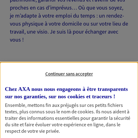
proches en cas d’imprévus… Où que vous soyez,
je m’adapte à votre emploi du temps : un rendez-
vous physique à votre domicile ou sur votre lieu de
travail, une visio. Je suis là pour échanger avec
vous !
Continuer sans accepter
Nos offres phares
Chez AXA nous nous engageons à être transparents
sur nos garanties, sur nos
cookies et traceurs
!
Ensemble, mettons fin aux préjugés sur ces petits fichiers
Épargne
textes, plus connus sous le nom de
cookies
. Ils nous aident à
Réalisez vos projets grâce à votre épargne : achat
traiter des informations essentielles pour garantir la sécurité
immobilier, études des enfants ou voyage autour
du site et faire évoluer votre expérience en ligne, dans le
du monde… Épargnez à votre rythme et
respect de votre vie privée.
simplement, selon votre profil.