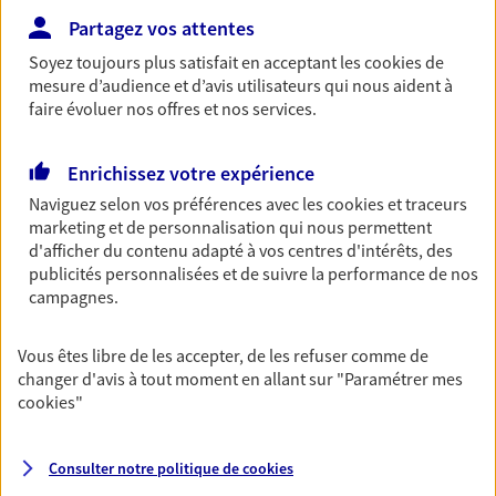
Partagez vos attentes
Découvrir les offres Épargne
Soyez toujours plus satisfait en acceptant les
cookies
de
mesure d’audience et d’avis utilisateurs qui nous aident à
Retraite
faire évoluer nos offres et nos services.
Préparez sereinement ce nouveau chapitre de
votre vie avec les conseils d'un expert. Découvrez
Enrichissez votre expérience
notre solution PER (Plan Epargne Retraite)
spécialement conçue pour la retraite.
Naviguez selon vos préférences avec les
cookies et traceurs
marketing et de personnalisation qui nous permettent
Découvrir l'offre Retraite
d'afficher du contenu adapté à vos centres d'intérêts, des
publicités personnalisées et de suivre la performance de nos
campagnes.
Prévoyance
Pour un avenir serein, assurez-vous avec notre
Vous êtes libre de les accepter, de les refuser comme de
contrat prévoyance. Préservez vos proches en cas
changer d'avis à tout moment en allant sur
"Paramétrer mes
d'accident ou de maladie en optant pour les
cookies
"
garanties incapacité temporaire totale de travail,
invalidité ou de décès.
Consulter notre politique de
cookies
Découvrir l'offre Prévoyance