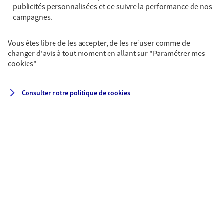
publicités personnalisées et de suivre la performance de nos
06 32 19 85 05
campagnes.
NOUS CONTACTER
Vous êtes libre de les accepter, de les refuser comme de
changer d'avis à tout moment en allant sur
"Paramétrer mes
VOIR NOTRE SITE WEB
cookies
"
Consulter notre politique de
cookies
VOIR PLUS
AXA, toujours proche de
vous