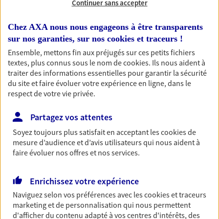
Continuer sans accepter
RECHERCHER
Chez AXA nous nous engageons à être transparents
sur nos garanties, sur nos
cookies et traceurs
!
Ensemble, mettons fin aux préjugés sur ces petits fichiers
textes, plus connus sous le nom de
cookies
. Ils nous aident à
1 résultat correspond à votre
traiter des informations essentielles pour garantir la sécurité
recherche
du site et faire évoluer votre expérience en ligne, dans le
Passer les
respect de votre vie privée.
résultats
Partagez vos attentes
Liste
Carte
Soyez toujours plus satisfait en acceptant les
cookies
de
mesure d’audience et d’avis utilisateurs qui nous aident à
faire évoluer nos offres et nos services.
Francis Franchetti
Enrichissez votre expérience
Conseiller AXA Epargne et Protection
Naviguez selon vos préférences avec les
cookies et traceurs
31150 Bruguieres
marketing et de personnalisation qui nous permettent
d'afficher du contenu adapté à vos centres d'intérêts, des