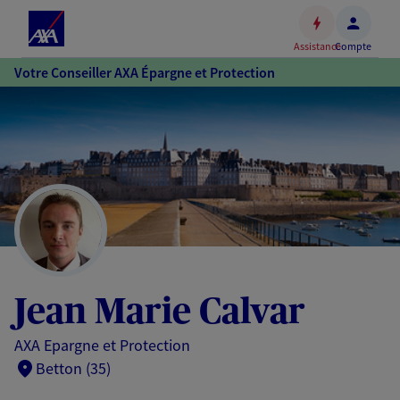
Espace
client
Assistance
Compte
Accéder
Votre Conseiller AXA Épargne et Protection
au
contenu
principal
Accéder
au
pied
de
page
Jean Marie Calvar
AXA Epargne et Protection
Betton (35)