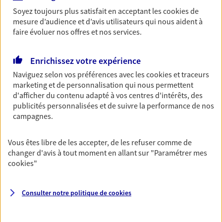
Soyez toujours plus satisfait en acceptant les
cookies
de
Découvrir les offres Épargne
mesure d’audience et d’avis utilisateurs qui nous aident à
faire évoluer nos offres et nos services.
Retraite
Préparez sereinement ce nouveau chapitre de
Enrichissez votre expérience
votre vie avec les conseils d'un expert. Découvrez
Naviguez selon vos préférences avec les
cookies et traceurs
notre solution PER (Plan Epargne Retraite)
marketing et de personnalisation qui nous permettent
spécialement conçue pour la retraite.
d'afficher du contenu adapté à vos centres d'intérêts, des
publicités personnalisées et de suivre la performance de nos
Découvrir l'offre Retraite
campagnes.
Prévoyance
Vous êtes libre de les accepter, de les refuser comme de
changer d'avis à tout moment en allant sur
"Paramétrer mes
Pour un avenir serein, assurez-vous avec notre
cookies
"
contrat prévoyance. Préservez vos proches en cas
d'accident ou de maladie en optant pour les
garanties incapacité temporaire totale de travail,
Consulter notre politique de
cookies
invalidité ou de décès.
Découvrir l'offre Prévoyance