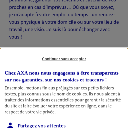
proches en cas d’imprévus… Où que vous soyez,
je m’adapte à votre emploi du temps : un rendez-
vous physique à votre domicile ou sur votre lieu de
travail, une visio. Je suis là pour échanger avec
vous !
Continuer sans accepter
Nos offres phares
Chez AXA nous nous engageons à être transparents
sur nos garanties, sur nos
cookies et traceurs
!
Ensemble, mettons fin aux préjugés sur ces petits fichiers
textes, plus connus sous le nom de
cookies
. Ils nous aident à
Épargne
traiter des informations essentielles pour garantir la sécurité
du site et faire évoluer votre expérience en ligne, dans le
Réalisez vos projets grâce à votre épargne : achat
respect de votre vie privée.
immobilier, études des enfants ou voyage autour
du monde… Épargnez à votre rythme et
simplement, selon votre profil.
Partagez vos attentes