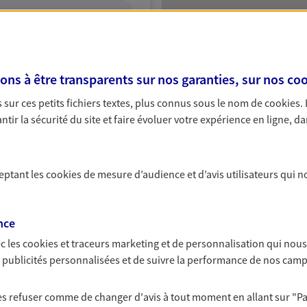
ITE WEB
s à être transparents sur nos garanties, sur nos
coo
sur ces petits fichiers textes, plus connus sous le nom de
cookies
.
ce exclusif AXA France
tir la sécurité du site et faire évoluer votre expérience en ligne, da
ceptant les
cookies
de mesure d’audience et d’avis utilisateurs qui n
nce
NOUS CONTACTER
c les
cookies et traceurs
marketing et de personnalisation qui nous
ITE WEB
es publicités personnalisées et de suivre la performance de nos cam
Y (17002602); EIRL GALLIER
 les refuser comme de changer d'avis à tout moment en allant sur
"P