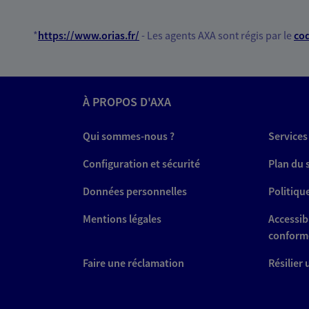
*
https://www.orias.fr/
- Les agents AXA sont régis par le
cod
À PROPOS D'AXA
Qui sommes-nous ?
Services
Configuration et sécurité
Plan du 
Données personnelles
Politiqu
Mentions légales
Accessibi
conform
Faire une réclamation
Résilier