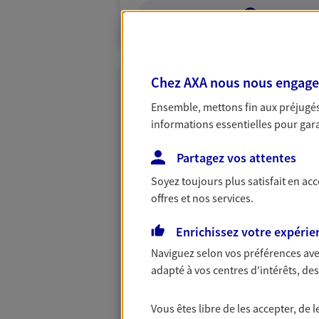
VOIR NOTRE S
Chez AXA nous nous engageon
Gallier Adjutor
Ensemble, mettons fin aux préjugés 
Agents Généraux d'assuran
informations essentielles pour garan
4a Av D Armorique, 35830 Betton
Partagez vos attentes
Agence accessible
Horaires :
Fermé
Soyez toujours plus satisfait en ac
Ouvre le 11 août à 09:00
offres et nos services.
Enrichissez votre expérie
02 99 23 18 66
Naviguez selon vos préférences ave
VOIR NOTRE S
adapté à vos centres d'intérêts, d
N° Orias * (orias.fr) : EIRL ADJUTOR JEREM
Vous êtes libre de les accepter, de
MAXIME (17006282)