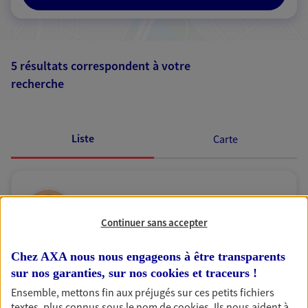
5 résultats correspondent à votre
recherche
Passer les
résultats
Liste
Carte
Aurelie Betton
Continuer sans accepter
Conseiller AXA Epargne et Protection
35170 Bruz
Chez AXA nous nous engageons à être transparents
sur nos garanties, sur nos
cookies et traceurs
!
06 49 86 36 13
Ensemble, mettons fin aux préjugés sur ces petits fichiers
textes, plus connus sous le nom de
cookies
. Ils nous aident à