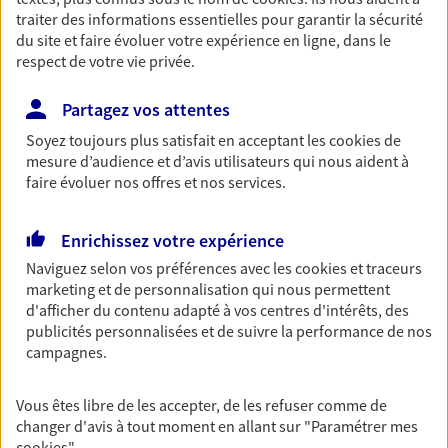
traiter des informations essentielles pour garantir la sécurité
NOUS CONTACTER
du site et faire évoluer votre expérience en ligne, dans le
respect de votre vie privée.
VOIR NOTRE SITE WEB
Partagez vos attentes
Soyez toujours plus satisfait en acceptant les
cookies
de
mesure d’audience et d’avis utilisateurs qui nous aident à
faire évoluer nos offres et nos services.
Lemaine-Guellec-Chaillon
Agents Généraux d'assurance exclusif AXA
Enrichissez votre expérience
France
1 Av Du General De Gaulle, 35170 Bruz
Naviguez selon vos préférences avec les
cookies et traceurs
marketing et de personnalisation qui nous permettent
Horaires :
Fermé
d'afficher du contenu adapté à vos centres d'intérêts, des
Ouvre demain à 09:00
publicités personnalisées et de suivre la performance de nos
campagnes.
02 99 05 00 01
Vous êtes libre de les accepter, de les refuser comme de
NOUS CONTACTER
changer d'avis à tout moment en allant sur
"Paramétrer mes
cookies
"