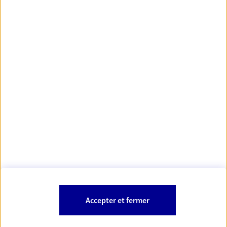
https://www.orias.fr/
code des
*
- Les agents AXA sont régis par le
assurances
À PROPOS D'AXA
NOS AUTRES PRODUITS
SITES AXA
Accepter et fermer