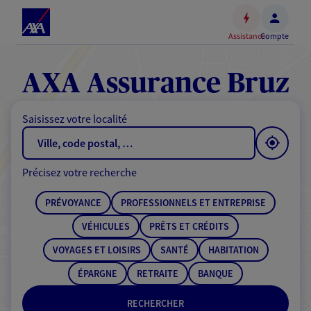
Espace
client
Assistance
Compte
Accéder
au
contenu
AXA Assurance Bruz
principal
Accéder
Saisissez votre localité
au
pied
de
Précisez votre recherche
page
PRÉVOYANCE
PROFESSIONNELS ET ENTREPRISE
VÉHICULES
PRÊTS ET CRÉDITS
VOYAGES ET LOISIRS
SANTÉ
HABITATION
ÉPARGNE
RETRAITE
BANQUE
RECHERCHER