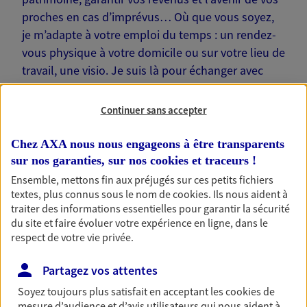
proches en cas d’imprévus… Où que vous soyez,
je m’adapte à votre emploi du temps : un rendez-
vous physique à votre domicile ou sur votre lieu de
travail, une visio. Je suis là pour échanger avec
vous !
Continuer sans accepter
Chez AXA nous nous engageons à être transparents
sur nos garanties, sur nos
cookies et traceurs
!
Nos offres phares
Ensemble, mettons fin aux préjugés sur ces petits fichiers
textes, plus connus sous le nom de
cookies
. Ils nous aident à
traiter des informations essentielles pour garantir la sécurité
du site et faire évoluer votre expérience en ligne, dans le
Épargne
respect de votre vie privée.
Réalisez vos projets grâce à votre épargne : achat
Partagez vos attentes
immobilier, études des enfants ou voyage autour
du monde… Épargnez à votre rythme et
Soyez toujours plus satisfait en acceptant les
cookies
de
simplement, selon votre profil.
mesure d’audience et d’avis utilisateurs qui nous aident à