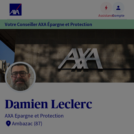
Espace
client
Assistance
Compte
Accéder
Votre Conseiller AXA Épargne et Protection
au
contenu
principal
Accéder
au
pied
de
page
Damien Leclerc
AXA Epargne et Protection
Ambazac (87)