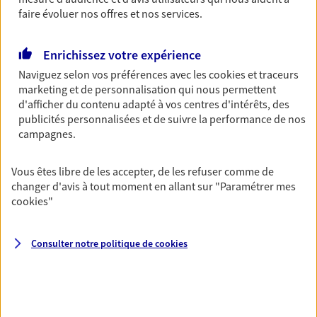
faire évoluer nos offres et nos services.
Découvrir les offres Épargne
Enrichissez votre expérience
Retraite
Naviguez selon vos préférences avec les
cookies et traceurs
Préparez sereinement ce nouveau chapitre de
marketing et de personnalisation qui nous permettent
votre vie avec les conseils d'un expert. Découvrez
d'afficher du contenu adapté à vos centres d'intérêts, des
notre solution PER (Plan Epargne Retraite)
publicités personnalisées et de suivre la performance de nos
spécialement conçue pour la retraite.
campagnes.
Découvrir l'offre Retraite
Vous êtes libre de les accepter, de les refuser comme de
changer d'avis à tout moment en allant sur
"Paramétrer mes
cookies
"
Prévoyance
Pour un avenir serein, assurez-vous avec notre
contrat prévoyance. Préservez vos proches en cas
Consulter notre politique de
cookies
d'accident ou de maladie en optant pour les
garanties incapacité temporaire totale de travail,
invalidité ou de décès.
Découvrir l'offre Prévoyance