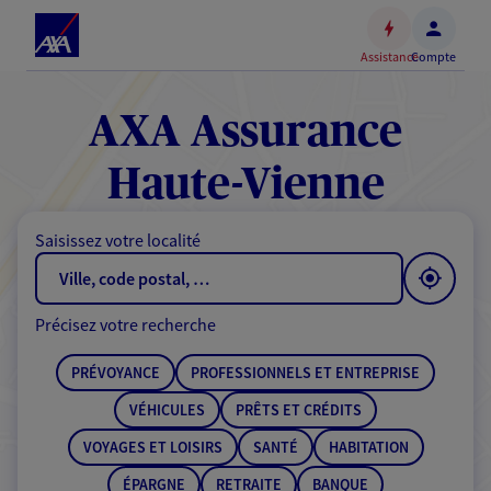
Espace
client
Assistance
Compte
Accéder
au
contenu
AXA Assurance
principal
Accéder
Haute-Vienne
au
pied
Saisissez votre localité
de
page
Précisez votre recherche
PRÉVOYANCE
PROFESSIONNELS ET ENTREPRISE
VÉHICULES
PRÊTS ET CRÉDITS
VOYAGES ET LOISIRS
SANTÉ
HABITATION
ÉPARGNE
RETRAITE
BANQUE