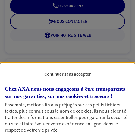
06 89 04 77 93
NOUS CONTACTER
VOIR NOTRE SITE WEB
Marie-Bernadette
Continuer sans accepter
Dartigeas
Chez AXA nous nous engageons à être transparents
Mandataire d'Assurance AXA Epargne et
sur nos garanties, sur nos
cookies et traceurs
!
Protection
Ensemble, mettons fin aux préjugés sur ces petits fichiers
87100 Limoges
textes, plus connus sous le nom de
cookies
. Ils nous aident à
traiter des informations essentielles pour garantir la sécurité
06 81 13 09 86
du site et faire évoluer votre expérience en ligne, dans le
respect de votre vie privée.