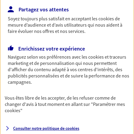
NOUS CONTACTER
Partagez vos attentes
VOIR NOTRE SITE WEB
Soyez toujours plus satisfait en acceptant les
cookies
de
mesure d’audience et d’avis utilisateurs qui nous aident à
N° Orias * (orias.fr) : 16006049
faire évoluer nos offres et nos services.
Enrichissez votre expérience
Naviguez selon vos préférences avec les
cookies et traceurs
Thomas Huguet
marketing et de personnalisation qui nous permettent
Conseiller AXA Epargne et Protection
d'afficher du contenu adapté à vos centres d'intérêts, des
publicités personnalisées et de suivre la performance de nos
87100 Limoges
campagnes.
07 79 64 50 11
Vous êtes libre de les accepter, de les refuser comme de
changer d'avis à tout moment en allant sur
"Paramétrer mes
cookies
"
NOUS CONTACTER
VOIR NOTRE SITE WEB
Consulter notre politique de
cookies