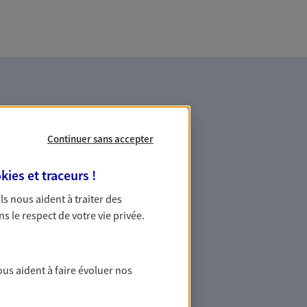
Continuer sans accepter
kies et traceurs
!
 solutions de
 Ils nous aident à traiter des
ire santé
ns le respect de votre vie privée.
ant, fonctionnaire, retraité… Nous
our vous proposer une solution de
 qui répond à vos besoins et à votre
ous aident à faire évoluer nos
gestion de votre