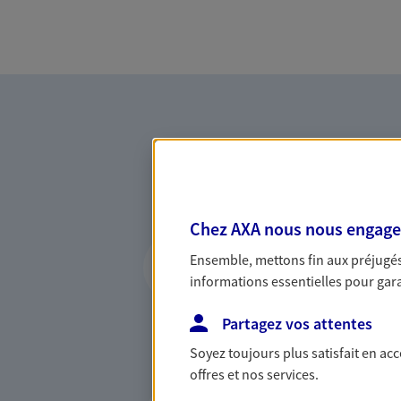
Chez AXA nous nous engageon
Vous accompagner
Ensemble, mettons fin aux préjugés 
de vie
informations essentielles pour garan
Avec une qualité de conseil
Partagez vos attentes
accompagnons sur tous vos 
particuliers : auto, habita
Soyez toujours plus satisfait en ac
vie son offre.
offres et nos services.
Proposer des solu