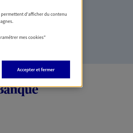
 permettent d'afficher du contenu
otre patrimoine avec nos solutions pour
pagnes.
ments et protéger vos actifs.
aramétrer mes
cookies
"
Accepter et fermer
 Banque