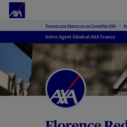
Espace client
Accéder au contenu principal
Accéder au pied de page
Trouvez une Agence ou un Conseiller AXA
A
Votre Agent Général AXA France
Florence Re