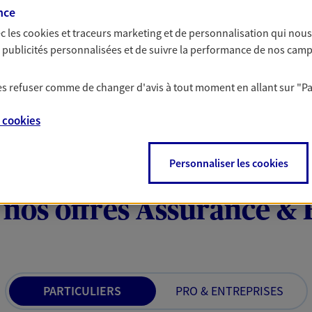
nce
patrimoine
c les
cookies et traceurs
marketing et de personnalisation qui nous
ire, citoyenne… au-delà des
Gérez et optimisez v
es publicités personnalisées et de suivre la performance de nos cam
 concrets. Nous proposons des
diversifier vos place
 votre épargne et reflètent vos
 les refuser comme de changer d'avis à tout moment en allant sur
"P
tales et sociétales.
e
cookies
Personnaliser les cookies
 nos offres Assurance &
PARTICULIERS
PRO & ENTREPRISES