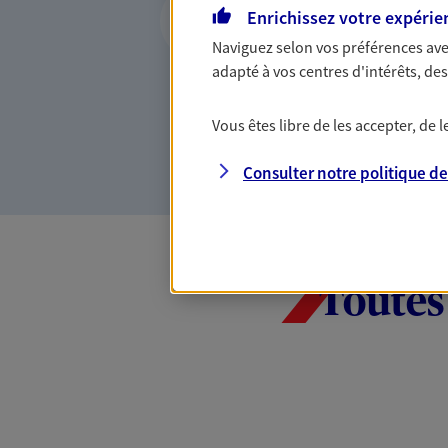
Enrichissez votre expérie
citoyenne
Naviguez selon vos préférences ave
Epargne responsable, solida
adapté à vos centres d'intérêts, d
mots, nos engagements sont
offres qui donnent du sens à
Vous êtes libre de les accepter, de
préoccupations environnemen
Consulter notre politique d
Toutes