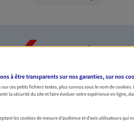
Nos expertises
s à être transparents sur nos garanties, sur nos
coo
 dans vos moments
Proposer des
sur ces petits fichiers textes, plus connus sous le nom de
cookies
.
complémenta
tir la sécurité du site et faire évoluer votre expérience en ligne, da
 reconnue, nous vous
Que vous soyez étudi
besoins d'assurance
vous accompagnons p
tion, santé… À chaque moment de
complémentaire santé
ceptant les
cookies
de mesure d’audience et d’avis utilisateurs qui n
budget.
tions d'épargne
Optimiser la 