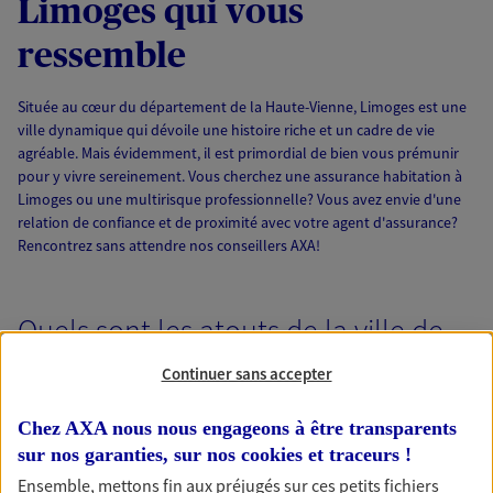
Limoges qui vous
ressemble
Située au cœur du département de la Haute-Vienne, Limoges est une
ville dynamique qui dévoile une histoire riche et un cadre de vie
agréable. Mais évidemment, il est primordial de bien vous prémunir
pour y vivre sereinement. Vous cherchez une assurance habitation à
Limoges ou une multirisque professionnelle? Vous avez envie d'une
relation de confiance et de proximité avec votre agent d'assurance?
Rencontrez sans attendre nos conseillers AXA!
Quels sont les atouts de la ville de
Limoges?
Continuer sans accepter
Vous avez besoin d'une bonne assurance à Limoges? Mais connaissez-
Chez AXA nous nous engageons à être transparents
vous bien les particularités de cette commune singulière de Nouvelle-
sur nos garanties, sur nos
cookies et traceurs
!
Aquitaine?
Ensemble, mettons fin aux préjugés sur ces petits fichiers