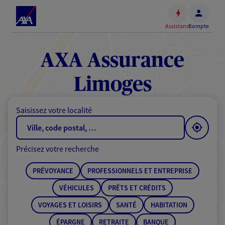
Espace
client
Assistance
Compte
Accéder
au
contenu
AXA Assurance
principal
Accéder
Limoges
au
pied
Saisissez votre localité
de
page
Précisez votre recherche
PRÉVOYANCE
PROFESSIONNELS ET ENTREPRISE
VÉHICULES
PRÊTS ET CRÉDITS
VOYAGES ET LOISIRS
SANTÉ
HABITATION
ÉPARGNE
RETRAITE
BANQUE