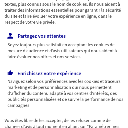
textes, plus connus sous le nom de
cookies
. Ils nous aident à
Ville créative de l'UNESCO
traiter des informations essentielles pour garantir la sécurité
du site et faire évoluer votre expérience en ligne, dans le
Cette distinction vient récompenser le savoir-faire de Limoges dans
respect de votre vie privée.
les domaines des arts du feu, comme la porcelaine, l'émail et le vitrail.
Les musées de la ville mettent en lumière les trésors de la commune.
Partagez vos attentes
Dans le musée national Adrien Dubouché, situé place Winston
Churchill au cœur de la Cité de la céramique, on retrouve ainsi plus de
Soyez toujours plus satisfait en acceptant les
cookies
de
12000 pièces en porcelaine, verre, faïence et grès. On peut également
mesure d’audience et d’avis utilisateurs qui nous aident à
admirer des émaux de toutes les époques au Musée des Beaux-Arts
faire évoluer nos offres et nos services.
établi place de l'Évêché ou découvrir l'immense four à porcelaine des
Casseaux.
Enrichissez votre expérience
Ville d'art et d'histoire
Naviguez selon vos préférences avec les
cookies et traceurs
marketing et de personnalisation qui nous permettent
Limoges révèle aussi un patrimoine historique et architectural varié,
d'afficher du contenu adapté à vos centres d'intérêts, des
qui ne laisse personne indifférent, les habitants comme les visiteurs. Il
publicités personnalisées et de suivre la performance de nos
dévoile son passé en tant que carrefour marchand et lieu spirituel sur
campagnes.
le chemin de Saint-Jacques de Compostelle ou encore son essor
industriel du 19e siècle. On peut évoquer, entre autres :
Vous êtes libre de les accepter, de les refuser comme de
La cathédrale Saint-Étienne;
changer d'avis à tout moment en allant sur
"Paramétrer mes