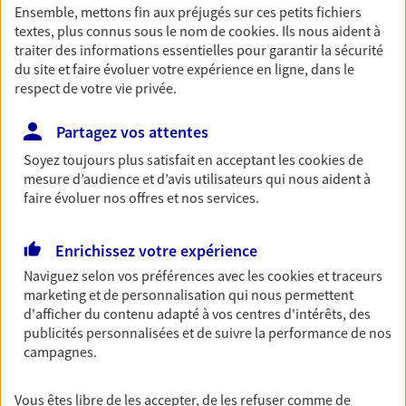
Ensemble, mettons fin aux préjugés sur ces petits fichiers
Découvrir les offres Épargne
textes, plus connus sous le nom de
cookies
. Ils nous aident à
traiter des informations essentielles pour garantir la sécurité
du site et faire évoluer votre expérience en ligne, dans le
Retraite
respect de votre vie privée.
Préparez sereinement ce nouveau chapitre de
votre vie avec les conseils d'un expert. Découvrez
Partagez vos attentes
notre solution PER (Plan Epargne Retraite)
Soyez toujours plus satisfait en acceptant les
cookies
de
spécialement conçue pour la retraite.
mesure d’audience et d’avis utilisateurs qui nous aident à
faire évoluer nos offres et nos services.
Découvrir l'offre Retraite
Enrichissez votre expérience
Prévoyance
Naviguez selon vos préférences avec les
cookies et traceurs
Pour un avenir serein, assurez-vous avec notre
marketing et de personnalisation qui nous permettent
contrat prévoyance. Préservez vos proches en cas
d'afficher du contenu adapté à vos centres d'intérêts, des
d'accident ou de maladie en optant pour les
publicités personnalisées et de suivre la performance de nos
garanties incapacité temporaire totale de travail,
campagnes.
invalidité ou de décès.
Découvrir l'offre Prévoyance
Vous êtes libre de les accepter, de les refuser comme de