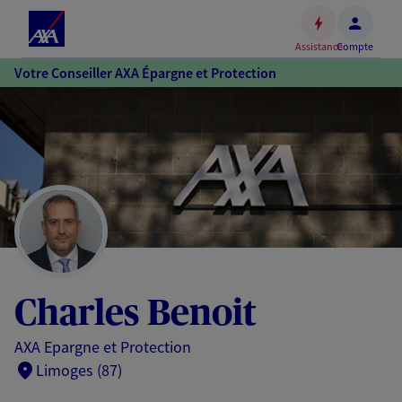
Espace
client
Assistance
Compte
Accéder
Votre Conseiller AXA Épargne et Protection
au
contenu
principal
Accéder
au
pied
de
page
Charles Benoit
AXA Epargne et Protection
Limoges (87)