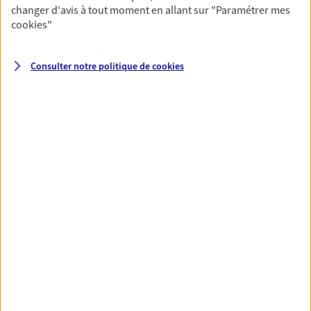
changer d'avis à tout moment en allant sur
"Paramétrer mes
cookies
"
Santé
Couvrez vos dépenses de santé ainsi que celles de
Consulter notre politique de
cookies
votre famille avec la complémentaire santé qui
vous ressemble.
Découvrir l'offre Santé
VOIR TOUTES NOS OFFRES
Nos expertises
Réaliser un bilan social et