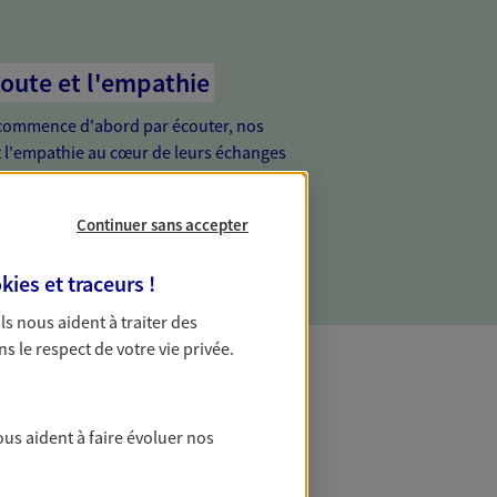
coute et l'empathie
commence d'abord par écouter, nos
 l'empathie au cœur de leurs échanges
re vos besoins et mieux vous soutenir
Continuer sans accepter
kies et traceurs
!
 Ils nous aident à traiter des
ns le respect de votre vie privée.
t Protection
ous aident à faire évoluer nos