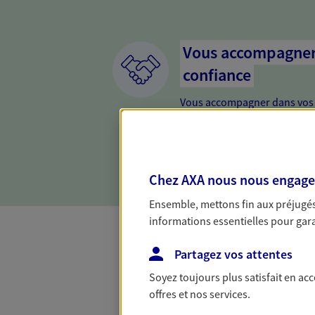
Vous accompagner 
confiance
Vous accompagner dans vos p
votre vie, c'est ainsi que no
la confiance et la proximité.
connaître que nous proposon
Chez AXA nous nous engageon
Ensemble, mettons fin aux préjugés 
informations essentielles pour garan
Partagez vos attentes
Toutes nos 
Soyez toujours plus satisfait en ac
offres et nos services.