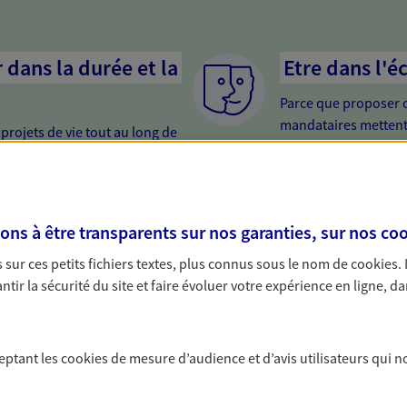
dans la durée et la
Etre dans l'é
Parce que proposer 
mandataires mettent
rojets de vie tout au long de
pour mieux comprend
us concevons notre métier : dans
en cas de difficultés.
 C'est en apprenant à vous
s de meilleures solutions.
s à être transparents sur nos garanties, sur nos
coo
sur ces petits fichiers textes, plus connus sous le nom de
cookies
.
tir la sécurité du site et faire évoluer votre expérience en ligne, da
solutions AXA Épargne e
ceptant les
cookies
de mesure d’audience et d’avis utilisateurs qui n