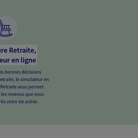
re Retraite,
eur en ligne
es bonnes décisions
etraite, le simulateur en
 Retraite vous permet
e les revenus que vous
ès votre vie active.