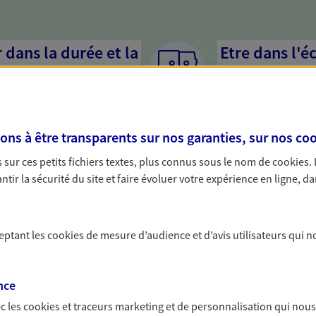
dans la durée et la
Etre dans l'é
Parce que proposer 
mandataires mettent
rojets de vie tout au long de
pour mieux comprend
us concevons notre métier : dans
en cas de difficultés.
s à être transparents sur nos garanties, sur nos
coo
 C'est en apprenant à vous
s de meilleures solutions.
sur ces petits fichiers textes, plus connus sous le nom de
cookies
.
tir la sécurité du site et faire évoluer votre expérience en ligne, da
ceptant les
cookies
de mesure d’audience et d’avis utilisateurs qui n
solutions AXA Épargne e
nce
c les
cookies et traceurs
marketing et de personnalisation qui nous