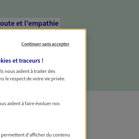
coute et l'empathie
commence d'abord par écouter, nos
 l'empathie au cœur de leurs échanges
Continuer sans accepter
re vos besoins et mieux vous soutenir
kies et traceurs
!
 Ils nous aident à traiter des
ns le respect de votre vie privée.
ous aident à faire évoluer nos
t Protection
 permettent d'afficher du contenu