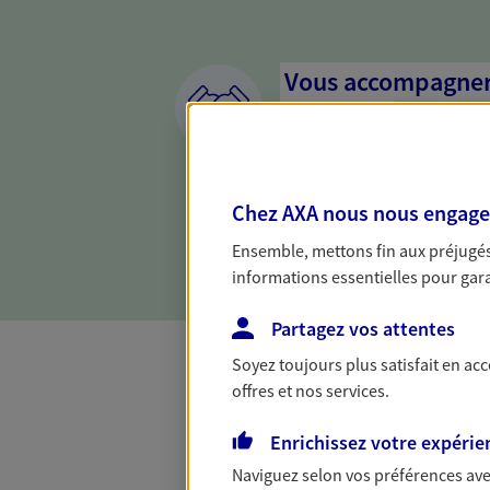
Vous accompagner 
confiance
Vous accompagner dans vos p
votre vie, c'est ainsi que no
Chez AXA nous nous engageon
la confiance et la proximité.
connaître que nous proposon
Ensemble, mettons fin aux préjugés 
informations essentielles pour garan
Partagez vos attentes
Soyez toujours plus satisfait en ac
offres et nos services.
Toutes nos 
Enrichissez votre expérie
Naviguez selon vos préférences ave