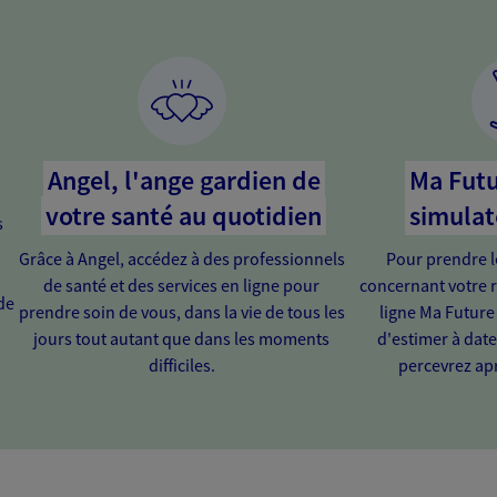
Angel, l'ange gardien de
Ma Futu
votre santé au quotidien
simulat
s
Grâce à Angel, accédez à des professionnels
Pour prendre l
de santé et des services en ligne pour
concernant votre r
de
prendre soin de vous, dans la vie de tous les
ligne Ma Future
jours tout autant que dans les moments
d'estimer à dat
difficiles.
percevrez apr