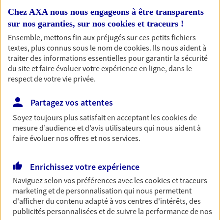
Chez AXA nous nous engageons à être transparents
Retraite
sur nos garanties, sur nos
cookies et traceurs
!
Préparez sereinement ce nouveau chapitre de
votre vie avec les conseils d'un expert. Découvrez
Ensemble, mettons fin aux préjugés sur ces petits fichiers
notre solution PER (Plan Epargne Retraite)
textes, plus connus sous le nom de
cookies
. Ils nous aident à
spécialement conçue pour la retraite.
traiter des informations essentielles pour garantir la sécurité
du site et faire évoluer votre expérience en ligne, dans le
respect de votre vie privée.
Santé
Partagez vos attentes
Couvrez vos dépenses de santé ainsi que celles de
votre famille avec la complémentaire santé qui
Soyez toujours plus satisfait en acceptant les
cookies
de
vous ressemble.
mesure d’audience et d’avis utilisateurs qui nous aident à
faire évoluer nos offres et nos services.
Prévoyance
Enrichissez votre expérience
Pour un avenir serein, assurez-vous avec notre
contrat prévoyance. Préservez vos proches en cas
Naviguez selon vos préférences avec les
cookies et traceurs
d'accident ou de maladie en optant pour les
marketing et de personnalisation qui nous permettent
garanties incapacité temporaire totale de travail,
d'afficher du contenu adapté à vos centres d'intérêts, des
invalidité ou de décès.
publicités personnalisées et de suivre la performance de nos