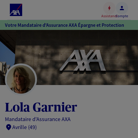
Espace
client
Assistance
Compte
Accéder
Votre Mandataire d'Assurance AXA Épargne et Protection
au
contenu
principal
Accéder
au
pied
de
page
Lola Garnier
Mandataire d'Assurance AXA
Avrille (49)