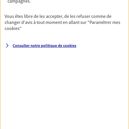
campagnes.
VOIR TOUTES NOS OFFRES
Vous êtes libre de les accepter, de les refuser comme de
changer d'avis à tout moment en allant sur
"Paramétrer mes
cookies
"
Consulter notre politique de
cookies
Nos expertises
Vous accompagner dans la
durée et la confiance
Vous accompagner dans vos projets de vie tout
au long de votre vie, c'est ainsi que nous
concevons notre métier : dans la confiance et la
proximité. C'est en apprenant à vous connaître
que nous proposons de meilleures solutions.
Etre dans l'écoute et