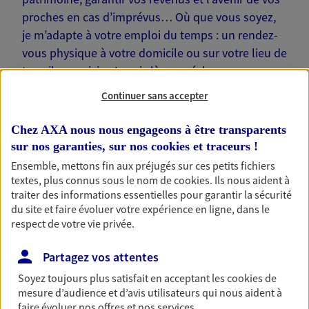
proches en cas d’imprévus… Où que vous soyez,
je m’adapte à votre emploi du temps : un rendez-
vous physique à votre domicile ou sur votre lieu de
travail, une visio. Je suis là pour échanger avec
vous !
Continuer sans accepter
Chez AXA nous nous engageons à être transparents
sur nos garanties, sur nos
cookies et traceurs
!
Ensemble, mettons fin aux préjugés sur ces petits fichiers
Nos offres phares
textes, plus connus sous le nom de
cookies
. Ils nous aident à
traiter des informations essentielles pour garantir la sécurité
du site et faire évoluer votre expérience en ligne, dans le
respect de votre vie privée.
Épargne
Partagez vos attentes
Réalisez vos projets grâce à votre épargne : achat
immobilier, études des enfants ou voyage autour
Soyez toujours plus satisfait en acceptant les
cookies
de
du monde… Épargnez à votre rythme et
mesure d’audience et d’avis utilisateurs qui nous aident à
simplement, selon votre profil.
faire évoluer nos offres et nos services.