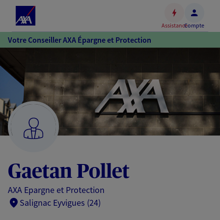
Espace
client
Assistance
Compte
Accéder
Votre Conseiller AXA Épargne et Protection
au
contenu
principal
Accéder
au
pied
de
page
Gaetan Pollet
AXA Epargne et Protection
Salignac Eyvigues (24)