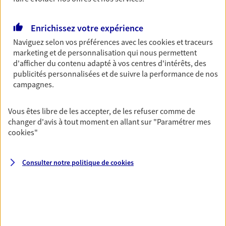
Découvrir les offres Épargne
Enrichissez votre expérience
Naviguez selon vos préférences avec les
cookies et traceurs
Retraite
marketing et de personnalisation qui nous permettent
Préparez sereinement ce nouveau chapitre de
d'afficher du contenu adapté à vos centres d'intérêts, des
votre vie avec les conseils d'un expert. Découvrez
publicités personnalisées et de suivre la performance de nos
notre solution PER (Plan Epargne Retraite)
campagnes.
spécialement conçue pour la retraite.
Vous êtes libre de les accepter, de les refuser comme de
Découvrir l'offre Retraite
changer d'avis à tout moment en allant sur
"Paramétrer mes
cookies
"
Prévoyance
Pour un avenir serein, assurez-vous avec notre
Consulter notre politique de
cookies
contrat prévoyance. Préservez vos proches en cas
d'accident ou de maladie en optant pour les
garanties incapacité temporaire totale de travail,
invalidité ou de décès.
Découvrir l'offre Prévoyance