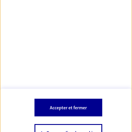
Votre Conseiller Épargne et Protection AXA GAETAN
POLLET
24590 Salignac Eyvigues
Votre conseiller est un salarié d'AXA France Vie et d'AXA France IARD.
Les mentions légales de cette/ces entreprises d'assurance sont
Mentions légales
disponibles dans la rubrique «
» du site.
À PROPOS D'AXA
Accepter et fermer
SITES AXA