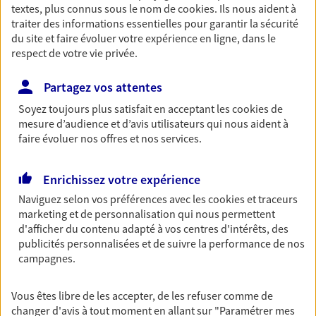
textes, plus connus sous le nom de
cookies
. Ils nous aident à
Découvrir les offres Épargne
traiter des informations essentielles pour garantir la sécurité
du site et faire évoluer votre expérience en ligne, dans le
respect de votre vie privée.
Retraite
Préparez sereinement ce nouveau chapitre de
Partagez vos attentes
votre vie avec les conseils d'un expert. Découvrez
Soyez toujours plus satisfait en acceptant les
cookies
de
notre solution PER (Plan Epargne Retraite)
mesure d’audience et d’avis utilisateurs qui nous aident à
spécialement conçue pour la retraite.
faire évoluer nos offres et nos services.
Découvrir l'offre Retraite
Enrichissez votre expérience
Naviguez selon vos préférences avec les
cookies et traceurs
Prévoyance
marketing et de personnalisation qui nous permettent
Pour un avenir serein, assurez-vous avec notre
d'afficher du contenu adapté à vos centres d'intérêts, des
contrat prévoyance. Préservez vos proches en cas
publicités personnalisées et de suivre la performance de nos
d'accident ou de maladie en optant pour les
campagnes.
garanties incapacité temporaire totale de travail,
invalidité ou de décès.
Vous êtes libre de les accepter, de les refuser comme de
Découvrir l'offre Prévoyance
changer d'avis à tout moment en allant sur
"Paramétrer mes