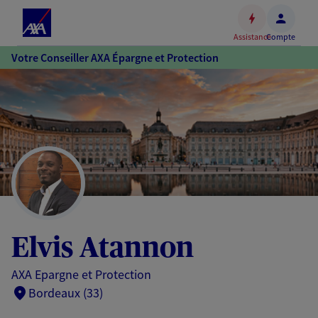
Espace
client
Assistance
Compte
Accéder
Votre Conseiller AXA Épargne et Protection
au
contenu
principal
Accéder
au
pied
de
page
Elvis Atannon
AXA Epargne et Protection
Bordeaux (33)