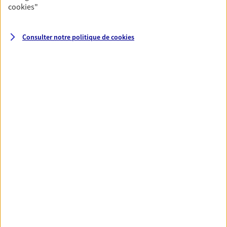
cookies
"
Santé
Consulter notre politique de
cookies
Couvrez vos dépenses de santé ainsi que celles de
votre famille avec la complémentaire santé qui
vous ressemble.
Découvrir l'offre Santé
VOIR TOUTES NOS OFFRES
Nos expertises
Réaliser un bilan social et