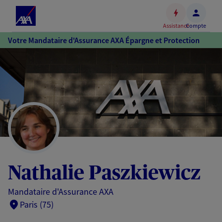
Espace
client
Assistance
Compte
Accéder
Votre Mandataire d'Assurance AXA Épargne et Protection
au
contenu
principal
Accéder
au
pied
de
page
Nathalie Paszkiewicz
Mandataire d'Assurance AXA
Paris (75)