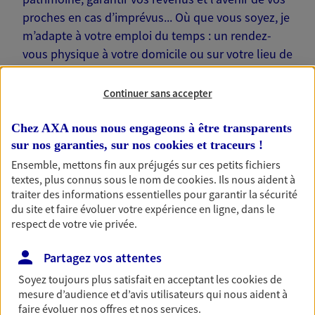
proches en cas d’imprévus... Où que vous soyez, je
m’adapte à votre emploi du temps : un rendez-
vous physique à votre domicile ou sur votre lieu de
travail… Je suis là pour échanger avec vous !
Continuer sans accepter
Chez AXA nous nous engageons à être transparents
sur nos garanties, sur nos
cookies et traceurs
!
Nos offres phares
Ensemble, mettons fin aux préjugés sur ces petits fichiers
textes, plus connus sous le nom de
cookies
. Ils nous aident à
traiter des informations essentielles pour garantir la sécurité
du site et faire évoluer votre expérience en ligne, dans le
Épargne
respect de votre vie privée.
Réalisez vos projets grâce à votre épargne : achat
Partagez vos attentes
immobilier, études des enfants ou voyage autour
du monde… Épargnez à votre rythme et
Soyez toujours plus satisfait en acceptant les
cookies
de
simplement, selon votre profil.
mesure d’audience et d’avis utilisateurs qui nous aident à
faire évoluer nos offres et nos services.