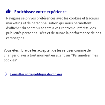
Retraite
Enrichissez votre expérience
Préparez sereinement ce nouveau chapitre de
votre vie avec les conseils d'un expert. Découvrez
Naviguez selon vos préférences avec les
cookies et traceurs
notre solution PER (Plan Epargne Retraite)
marketing et de personnalisation qui nous permettent
spécialement conçue pour la retraite.
d'afficher du contenu adapté à vos centres d'intérêts, des
publicités personnalisées et de suivre la performance de nos
campagnes.
Santé
Couvrez vos dépenses de santé ainsi que celles de
Vous êtes libre de les accepter, de les refuser comme de
votre famille avec la complémentaire santé qui
changer d'avis à tout moment en allant sur
"Paramétrer mes
vous ressemble.
cookies
"
Prévoyance
Consulter notre politique de
cookies
Pour un avenir serein, assurez-vous avec notre
contrat prévoyance. Préservez vos proches en cas
d'accident ou de maladie en optant pour les
garanties incapacité temporaire totale de travail,
invalidité ou de décès.