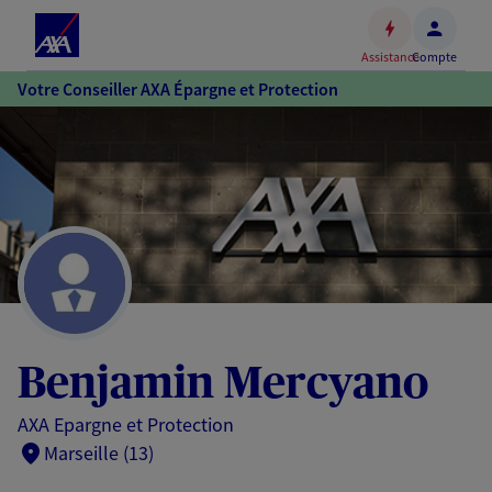
Espace
client
Assistance
Compte
Accéder
Votre Conseiller AXA Épargne et Protection
au
contenu
principal
Accéder
au
pied
de
page
Benjamin Mercyano
AXA Epargne et Protection
Marseille (13)