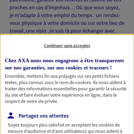
proches en cas d’imprévus… Où que vous soyez,
je m’adapte à votre emploi du temps : un rendez-
vous physique à votre domicile ou sur votre lieu de
travail, une visio. Je suis là pour échanger avec
vous !
Continuer sans accepter
Chez AXA nous nous engageons à être transparents
sur nos garanties, sur nos
cookies et traceurs
!
Nos offres phares
Ensemble, mettons fin aux préjugés sur ces petits fichiers
textes, plus connus sous le nom de
cookies
. Ils nous aident à
traiter des informations essentielles pour garantir la sécurité
du site et faire évoluer votre expérience en ligne, dans le
respect de votre vie privée.
Épargne
Réalisez vos projets grâce à votre épargne : achat
Partagez vos attentes
immobilier, études des enfants ou voyage autour
du monde… Épargnez à votre rythme et
Soyez toujours plus satisfait en acceptant les
cookies
de
simplement, selon votre profil.
mesure d’audience et d’avis utilisateurs qui nous aident à