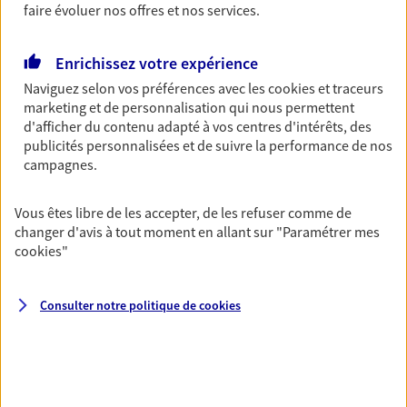
faire évoluer nos offres et nos services.
Découvrir les offres Épargne
Enrichissez votre expérience
Retraite
Naviguez selon vos préférences avec les
cookies et traceurs
marketing et de personnalisation qui nous permettent
Préparez sereinement ce nouveau chapitre de
d'afficher du contenu adapté à vos centres d'intérêts, des
votre vie avec les conseils d'un expert. Découvrez
publicités personnalisées et de suivre la performance de nos
notre solution PER (Plan Epargne Retraite)
campagnes.
spécialement conçue pour la retraite.
Découvrir l'offre Retraite
Vous êtes libre de les accepter, de les refuser comme de
changer d'avis à tout moment en allant sur
"Paramétrer mes
cookies
"
Prévoyance
Pour un avenir serein, assurez-vous avec notre
contrat prévoyance. Préservez vos proches en cas
Consulter notre politique de
cookies
d'accident ou de maladie en optant pour les
garanties incapacité temporaire totale de travail,
invalidité ou de décès.
Découvrir l'offre Prévoyance