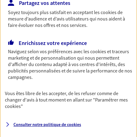
Partagez vos attentes
Découvrir les offres Épargne
Soyez toujours plus satisfait en acceptant les
cookies
de
mesure d’audience et d’avis utilisateurs qui nous aident à
faire évoluer nos offres et nos services.
Retraite
Préparez sereinement ce nouveau chapitre de
Enrichissez votre expérience
votre vie avec les conseils d'un expert. Découvrez
notre solution PER (Plan Epargne Retraite)
Naviguez selon vos préférences avec les
cookies et traceurs
spécialement conçue pour la retraite.
marketing et de personnalisation qui nous permettent
d'afficher du contenu adapté à vos centres d'intérêts, des
Découvrir l'offre Retraite
publicités personnalisées et de suivre la performance de nos
campagnes.
Prévoyance
Vous êtes libre de les accepter, de les refuser comme de
Pour un avenir serein, assurez-vous avec notre
changer d'avis à tout moment en allant sur
"Paramétrer mes
contrat prévoyance. Préservez vos proches en cas
cookies
"
d'accident ou de maladie en optant pour les
garanties incapacité temporaire totale de travail,
invalidité ou de décès.
Consulter notre politique de
cookies
Découvrir l'offre Prévoyance