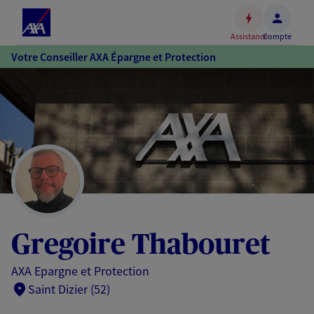
Espace
client
Assistance
Compte
Accéder
Votre Conseiller AXA Épargne et Protection
au
contenu
principal
Accéder
au
pied
de
page
Gregoire Thabouret
AXA Epargne et Protection
Saint Dizier (52)