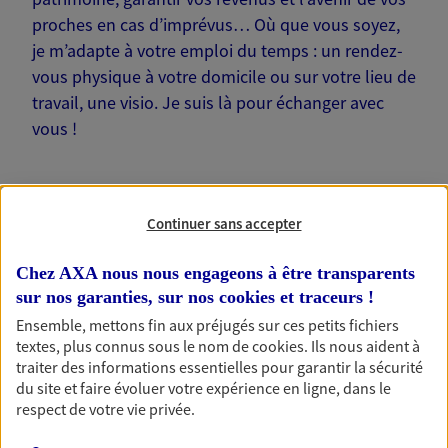
proches en cas d’imprévus… Où que vous soyez,
je m’adapte à votre emploi du temps : un rendez-
vous physique à votre domicile ou sur votre lieu de
travail, une visio. Je suis là pour échanger avec
vous !
Continuer sans accepter
Nos offres phares
Chez AXA nous nous engageons à être transparents
sur nos garanties, sur nos
cookies et traceurs
!
Ensemble, mettons fin aux préjugés sur ces petits fichiers
Épargne
textes, plus connus sous le nom de
cookies
. Ils nous aident à
traiter des informations essentielles pour garantir la sécurité
Réalisez vos projets grâce à votre épargne : achat
du site et faire évoluer votre expérience en ligne, dans le
immobilier, études des enfants ou voyage autour
respect de votre vie privée.
du monde… Épargnez à votre rythme et
simplement, selon votre profil.