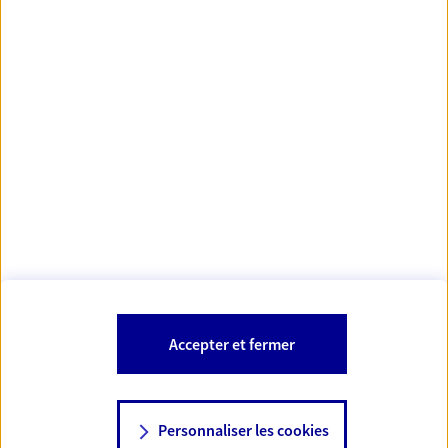
Votre Conseiller Épargne et Protection AXA
GREGOIRE THABOURET
52100 Saint Dizier
Votre conseiller est un salarié d'AXA France Vie et d'AXA France IARD.
Les mentions légales de cette/ces entreprises d'assurance sont
Mentions légales
disponibles dans la rubrique «
» du site.
À PROPOS D'AXA
Accepter et fermer
SITES AXA
Personnaliser les cookies
NOUS CONTACTER
07 86 87 55 89