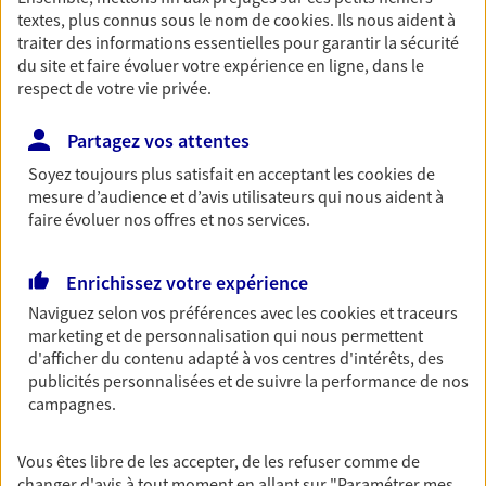
Ouvre à 09:00
textes, plus connus sous le nom de
cookies
. Ils nous aident à
traiter des informations essentielles pour garantir la sécurité
du site et faire évoluer votre expérience en ligne, dans le
06 68 39 19 60
respect de votre vie privée.
NOUS CONTACTER
Partagez vos attentes
Soyez toujours plus satisfait en acceptant les
cookies
de
VOIR NOTRE SITE WEB
mesure d’audience et d’avis utilisateurs qui nous aident à
faire évoluer nos offres et nos services.
N° Orias * (orias.fr) : 21001300
Enrichissez votre expérience
Naviguez selon vos préférences avec les
cookies et traceurs
Damien Ravanel
marketing et de personnalisation qui nous permettent
d'afficher du contenu adapté à vos centres d'intérêts, des
Agent général d'assurance exclusif AXA
publicités personnalisées et de suivre la performance de nos
Prévoyance & Patrimoine
campagnes.
5 A Rue Des Roses, 67205 Oberhausbergen
Agence accessible
Vous êtes libre de les accepter, de les refuser comme de
Horaires :
Fermé
changer d'avis à tout moment en allant sur
"Paramétrer mes