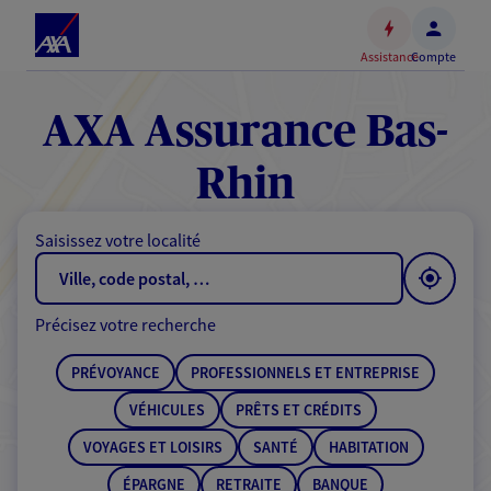
Espace
client
Assistance
Compte
Accéder
au
contenu
AXA Assurance Bas-
principal
Accéder
Rhin
au
pied
Saisissez votre localité
de
page
Précisez votre recherche
PRÉVOYANCE
PROFESSIONNELS ET ENTREPRISE
VÉHICULES
PRÊTS ET CRÉDITS
VOYAGES ET LOISIRS
SANTÉ
HABITATION
ÉPARGNE
RETRAITE
BANQUE