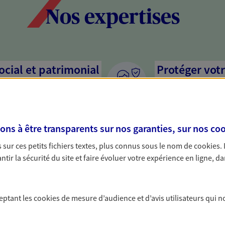
Nos expertises
social et patrimonial
Protéger votr
votre vie pri
stratégie, il est nécessaire
Nous sommes à votre
c, nous vous accompagnons pour
solutions assurantiel
s à être transparents sur nos garanties, sur nos
coo
votre situation. Une analyse
activité, mais aussi l
s conseils cohérents avec vos
interlocuteur pour t
sur ces petits fichiers textes, plus connus sous le nom de
cookies
.
tir la sécurité du site et faire évoluer votre expérience en ligne, da
ceptant les
cookies
de mesure d’audience et d’avis utilisateurs qui n