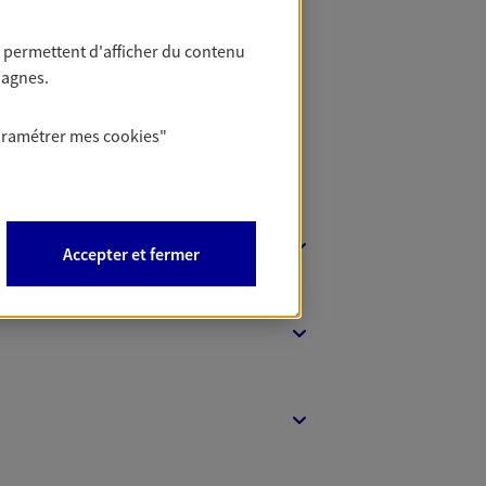
t Protection
 permettent d'afficher du contenu
pagnes.
aramétrer mes
cookies
"
Accepter et fermer