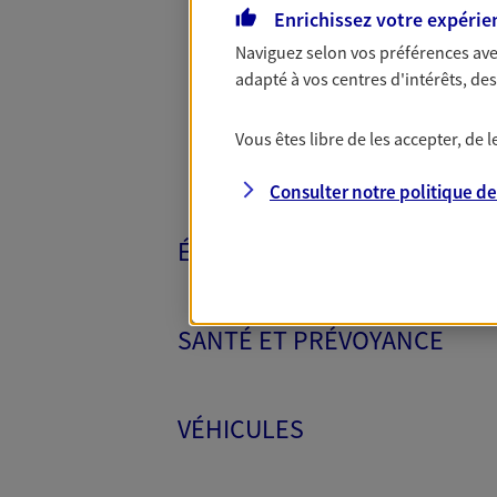
Toutes nos 
Enrichissez votre expérie
Naviguez selon vos préférences ave
adapté à vos centres d'intérêts, d
Vous êtes libre de les accepter, de
Consulter notre politique d
ÉPARGNE ET RETRAITE
SANTÉ ET PRÉVOYANCE
VÉHICULES