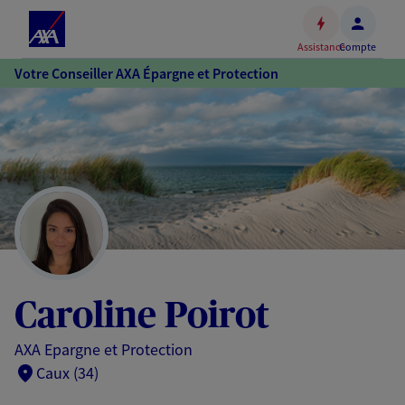
Espace
client
Assistance
Compte
Accéder
Votre Conseiller AXA Épargne et Protection
au
contenu
principal
Accéder
au
pied
de
page
Caroline Poirot
AXA Epargne et Protection
Caux (34)