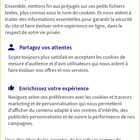
Ensemble, mettons fin aux préjugés sur ces petits fichiers
Découvrir les offres Épargne
textes, plus connus sous le nom de
cookies
. Ils nous aident à
traiter des informations essentielles pour garantir la sécurité
du site et faire évoluer votre expérience en ligne, dans le
Retraite
respect de votre vie privée.
Préparez sereinement ce nouveau chapitre de
votre vie avec les conseils d'un expert. Découvrez
Partagez vos attentes
notre solution PER (Plan Epargne Retraite)
Soyez toujours plus satisfait en acceptant les
cookies
de
spécialement conçue pour la retraite.
mesure d’audience et d’avis utilisateurs qui nous aident à
Découvrir l'offre Retraite
faire évoluer nos offres et nos services.
Enrichissez votre expérience
Prévoyance
Naviguez selon vos préférences avec les
cookies et traceurs
Pour un avenir serein, assurez-vous avec notre
marketing et de personnalisation qui nous permettent
contrat prévoyance. Préservez vos proches en cas
d'afficher du contenu adapté à vos centres d'intérêts, des
d'accident ou de maladie en optant pour les
publicités personnalisées et de suivre la performance de nos
garanties incapacité temporaire totale de travail,
campagnes.
invalidité ou de décès.
Découvrir l'offre Prévoyance
Vous êtes libre de les accepter, de les refuser comme de