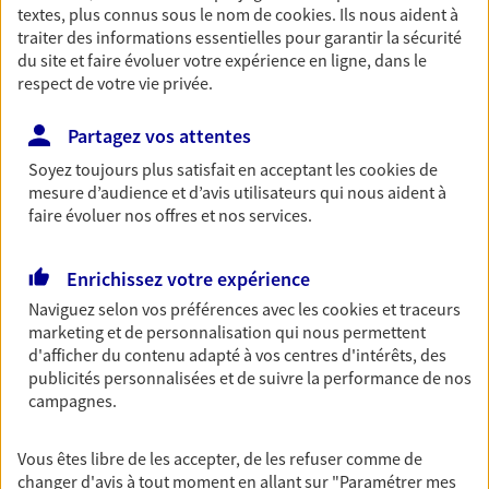
textes, plus connus sous le nom de
cookies
. Ils nous aident à
Découvrir les offres Épargne
traiter des informations essentielles pour garantir la sécurité
du site et faire évoluer votre expérience en ligne, dans le
respect de votre vie privée.
Retraite
Préparez sereinement ce nouveau chapitre de
Partagez vos attentes
votre vie avec les conseils d'un expert. Découvrez
Soyez toujours plus satisfait en acceptant les
cookies
de
notre solution PER (Plan Epargne Retraite)
mesure d’audience et d’avis utilisateurs qui nous aident à
spécialement conçue pour la retraite.
faire évoluer nos offres et nos services.
Découvrir l'offre Retraite
Enrichissez votre expérience
Naviguez selon vos préférences avec les
cookies et traceurs
Prévoyance
marketing et de personnalisation qui nous permettent
Pour un avenir serein, assurez-vous avec notre
d'afficher du contenu adapté à vos centres d'intérêts, des
contrat prévoyance. Préservez vos proches en cas
publicités personnalisées et de suivre la performance de nos
d'accident ou de maladie en optant pour les
campagnes.
garanties incapacité temporaire totale de travail,
invalidité ou de décès.
Vous êtes libre de les accepter, de les refuser comme de
Découvrir l'offre Prévoyance
changer d'avis à tout moment en allant sur
"Paramétrer mes