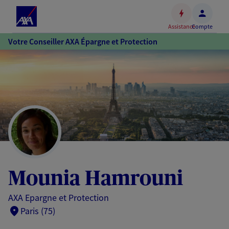
Espace
client
Assistance
Compte
Accéder
Votre Conseiller AXA Épargne et Protection
au
contenu
principal
Accéder
au
pied
de
page
Mounia Hamrouni
AXA Epargne et Protection
Paris (75)