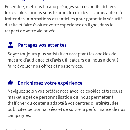
Ensemble, mettons fin aux préjugés sur ces petits fichiers
Découvrir les offres Épargne
textes, plus connus sous le nom de
cookies
. Ils nous aident à
traiter des informations essentielles pour garantir la sécurité
du site et faire évoluer votre expérience en ligne, dans le
Retraite
respect de votre vie privée.
Préparez sereinement ce nouveau chapitre de
votre vie avec les conseils d'un expert. Découvrez
Partagez vos attentes
notre solution PER (Plan Epargne Retraite)
spécialement conçue pour la retraite.
Soyez toujours plus satisfait en acceptant les
cookies
de
mesure d’audience et d’avis utilisateurs qui nous aident à
Découvrir l'offre Retraite
faire évoluer nos offres et nos services.
Enrichissez votre expérience
Prévoyance
Naviguez selon vos préférences avec les
cookies et traceurs
Pour un avenir serein, assurez-vous avec notre
marketing et de personnalisation qui nous permettent
contrat prévoyance. Préservez vos proches en cas
d'afficher du contenu adapté à vos centres d'intérêts, des
d'accident ou de maladie en optant pour les
publicités personnalisées et de suivre la performance de nos
garanties incapacité temporaire totale de travail,
campagnes.
invalidité ou de décès.
Découvrir l'offre Prévoyance