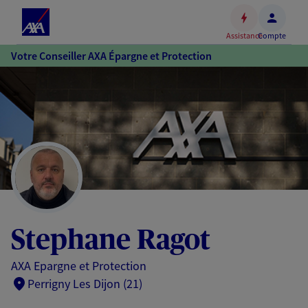
Espace
client
Assistance
Compte
Accéder
Votre Conseiller AXA Épargne et Protection
au
contenu
principal
Accéder
au
pied
de
page
Stephane Ragot
AXA Epargne et Protection
Perrigny Les Dijon (21)