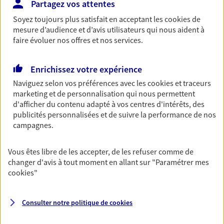
Partagez vos attentes
Découvrir les offres Épargne
Soyez toujours plus satisfait en acceptant les
cookies
de
mesure d’audience et d’avis utilisateurs qui nous aident à
faire évoluer nos offres et nos services.
Retraite
Préparez sereinement ce nouveau chapitre de
Enrichissez votre expérience
votre vie avec les conseils d'un expert. Découvrez
notre solution PER (Plan Epargne Retraite)
Naviguez selon vos préférences avec les
cookies et traceurs
spécialement conçue pour la retraite.
marketing et de personnalisation qui nous permettent
d'afficher du contenu adapté à vos centres d'intérêts, des
Découvrir l'offre Retraite
publicités personnalisées et de suivre la performance de nos
campagnes.
Prévoyance
Vous êtes libre de les accepter, de les refuser comme de
Pour un avenir serein, assurez-vous avec notre
changer d'avis à tout moment en allant sur
"Paramétrer mes
contrat prévoyance. Préservez vos proches en cas
cookies
"
d'accident ou de maladie en optant pour les
garanties incapacité temporaire totale de travail,
invalidité ou de décès.
Consulter notre politique de
cookies
Découvrir l'offre Prévoyance