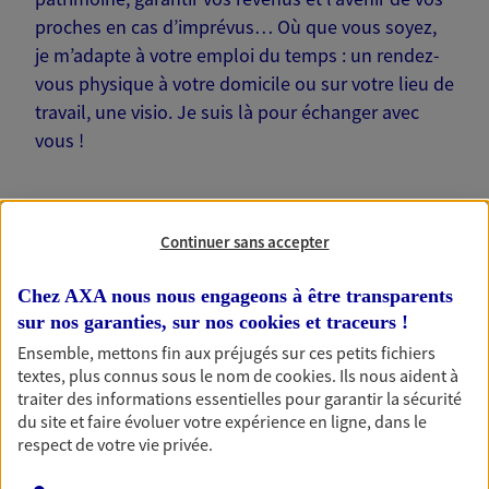
proches en cas d’imprévus… Où que vous soyez,
je m’adapte à votre emploi du temps : un rendez-
vous physique à votre domicile ou sur votre lieu de
travail, une visio. Je suis là pour échanger avec
vous !
Continuer sans accepter
Nos offres phares
Chez AXA nous nous engageons à être transparents
sur nos garanties, sur nos
cookies et traceurs
!
Ensemble, mettons fin aux préjugés sur ces petits fichiers
Épargne
textes, plus connus sous le nom de
cookies
. Ils nous aident à
traiter des informations essentielles pour garantir la sécurité
Réalisez vos projets grâce à votre épargne : achat
du site et faire évoluer votre expérience en ligne, dans le
immobilier, études des enfants ou voyage autour
respect de votre vie privée.
du monde… Épargnez à votre rythme et
simplement, selon votre profil.