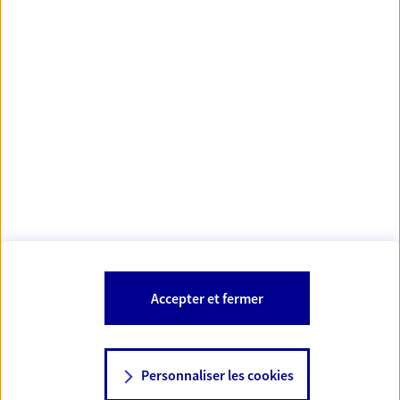
Votre Conseiller Épargne et Protection AXA FABIEN
MESSABIS
41260 La Chaussee St Victor
Votre conseiller est un salarié d'AXA France Vie et d'AXA France IARD.
Les mentions légales de cette/ces entreprises d'assurance sont
Mentions légales
disponibles dans la rubrique «
» du site.
À PROPOS D'AXA
Accepter et fermer
SITES AXA
Personnaliser les cookies
NOUS CONTACTER
06 78 15 17 24