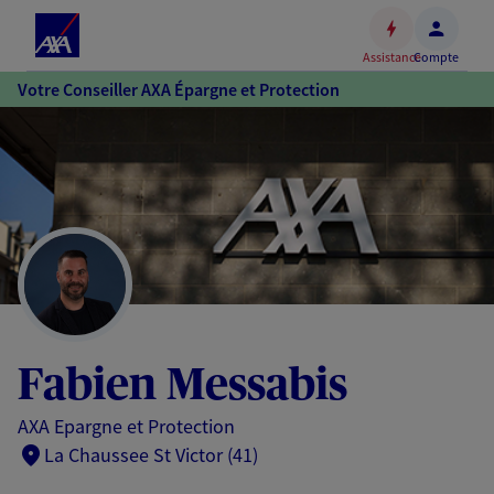
Espace
client
Assistance
Compte
Accéder
Votre Conseiller AXA Épargne et Protection
au
contenu
principal
Accéder
au
pied
de
page
Fabien Messabis
AXA Epargne et Protection
La Chaussee St Victor (41)