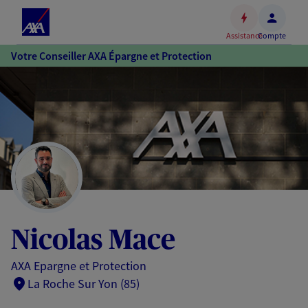
Espace
client
Assistance
Compte
Accéder
Votre Conseiller AXA Épargne et Protection
au
contenu
principal
Accéder
au
pied
de
page
Nicolas Mace
AXA Epargne et Protection
La Roche Sur Yon (85)