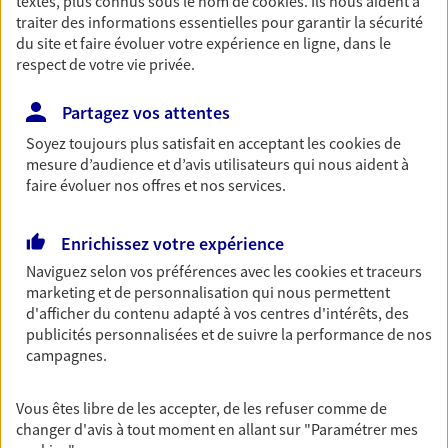
textes, plus connus sous le nom de
cookies
. Ils nous aident à
traiter des informations essentielles pour garantir la sécurité
Découvrir les offres Épargne
du site et faire évoluer votre expérience en ligne, dans le
respect de votre vie privée.
Retraite
Partagez vos attentes
Préparez sereinement ce nouveau chapitre de
votre vie avec les conseils d'un expert. Découvrez
Soyez toujours plus satisfait en acceptant les
cookies
de
notre solution PER (Plan Epargne Retraite)
mesure d’audience et d’avis utilisateurs qui nous aident à
spécialement conçue pour la retraite.
faire évoluer nos offres et nos services.
Découvrir l'offre Retraite
Enrichissez votre expérience
Naviguez selon vos préférences avec les
cookies et traceurs
Prévoyance
marketing et de personnalisation qui nous permettent
d'afficher du contenu adapté à vos centres d'intérêts, des
Pour un avenir serein, assurez-vous avec notre
publicités personnalisées et de suivre la performance de nos
contrat prévoyance. Préservez vos proches en cas
campagnes.
d'accident ou de maladie en optant pour les
garanties incapacité temporaire totale de travail,
invalidité ou de décès.
Vous êtes libre de les accepter, de les refuser comme de
changer d'avis à tout moment en allant sur
"Paramétrer mes
Découvrir l'offre Prévoyance