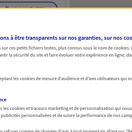
NOUS CONTACTER
ITE WEB
s à être transparents sur nos garanties, sur nos
coo
sur ces petits fichiers textes, plus connus sous le nom de
cookies
.
tir la sécurité du site et faire évoluer votre expérience en ligne, da
 exclusif AXA Prévoyance &
ceptant les
cookies
de mesure d’audience et d’avis utilisateurs qui n
0 Taverny
nce
c les
cookies et traceurs
marketing et de personnalisation qui nous
NOUS CONTACTER
es publicités personnalisées et de suivre la performance de nos cam
ITE WEB
 les refuser comme de changer d'avis à tout moment en allant sur
"P