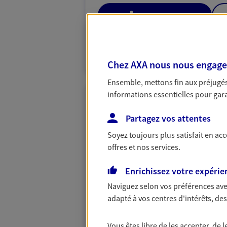
06 59 30 45 11
VOIR NOTRE S
N° Orias * (orias.fr) : 26002062
Chez AXA nous nous engageon
Ensemble, mettons fin aux préjugés 
informations essentielles pour garan
Patrice Piaud
Agent général d'assurance
Partagez vos attentes
Patrimoine
Soyez toujours plus satisfait en ac
1 Allee De La Chataigneraie, 9515
offres et nos services.
Horaires :
Fermé
Ouvre demain à 09:00
Enrichissez votre expérie
Naviguez selon vos préférences ave
06 30 22 70 91
adapté à vos centres d'intérêts, d
VOIR NOTRE S
Vous êtes libre de les accepter, de