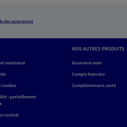
u
A Epargne et Protection
e des assurances
NOUS CONTACTER
NOS AUTRES PRODUITS
ITE WEB
 et assistance
Assurance auto
site
Compte bancaire
e cookies
Complémentaire santé
lité : partiellement
Protection
e
 un contrat
NOUS CONTACTER