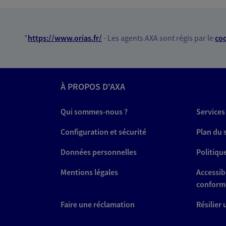
Huyen Montrea
Mandataire d'Assurance AX
*
https://www.orias.fr/
- Les agents AXA sont régis par le
cod
95320 St Leu La Foret
06 68 37 73 66
À PROPOS D'AXA
VOIR NOTRE S
Qui sommes-nous ?
Services
N° Orias * (orias.fr) : 25000453
Configuration et sécurité
Plan du 
Données personnelles
Politiqu
Frederic Robin
Mentions légales
Accessibi
Conseiller AXA Epargne et 
conform
95150 Taverny
Faire une réclamation
Résilier
06 47 06 72 19