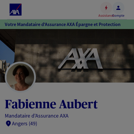
Espace
client
Assistance
Compte
Accéder
Votre Mandataire d'Assurance AXA Épargne et Protection
au
contenu
principal
Accéder
au
pied
de
page
Fabienne Aubert
Mandataire d'Assurance AXA
Angers (49)