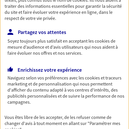
traiter des informations essentielles pour garantir la sécurité
Retraite
du site et faire évoluer votre expérience en ligne, dans le
Préparez sereinement ce nouveau chapitre de
respect de votre vie privée.
votre vie avec les conseils d'un expert. Découvrez
notre solution PER (Plan Epargne Retraite)
Partagez vos attentes
spécialement conçue pour la retraite.
Soyez toujours plus satisfait en acceptant les
cookies
de
mesure d’audience et d’avis utilisateurs qui nous aident à
Santé
faire évoluer nos offres et nos services.
Couvrez vos dépenses de santé ainsi que celles de
votre famille avec la complémentaire santé qui
Enrichissez votre expérience
vous ressemble.
Naviguez selon vos préférences avec les
cookies et traceurs
marketing et de personnalisation qui nous permettent
d'afficher du contenu adapté à vos centres d'intérêts, des
Prévoyance
publicités personnalisées et de suivre la performance de nos
Pour un avenir serein, assurez-vous avec notre
campagnes.
contrat prévoyance. Préservez vos proches en cas
d'accident ou de maladie en optant pour les
garanties incapacité temporaire totale de travail,
Vous êtes libre de les accepter, de les refuser comme de
invalidité ou de décès.
changer d'avis à tout moment en allant sur
"Paramétrer mes