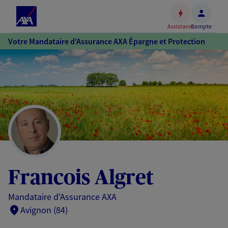
Espace
client
Assistance
Compte
Accéder
Votre Mandataire d'Assurance AXA Épargne et Protection
au
contenu
principal
Accéder
au
pied
de
page
Francois Algret
Mandataire d'Assurance AXA
Avignon (84)