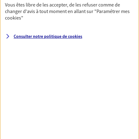
Vous êtes libre de les accepter, de les refuser comme de
changer d'avis à tout moment en allant sur
"Paramétrer mes
VOIR TOUTES NOS OFFRES
cookies
"
Consulter notre politique de
cookies
Nos expertises
Vous accompagner dans la
durée et la confiance
Vous accompagner dans vos projets de vie tout
au long de votre vie, c'est ainsi que nous
concevons notre métier : dans la confiance et la
proximité. C'est en apprenant à vous connaître
que nous proposons de meilleures solutions.
Etre dans l'écoute et