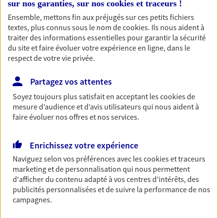
sur nos garanties, sur nos
cookies et traceurs
!
Retraite
Ensemble, mettons fin aux préjugés sur ces petits fichiers
Préparez sereinement ce nouveau chapitre de
textes, plus connus sous le nom de
cookies
. Ils nous aident à
votre vie avec les conseils d'un expert. Découvrez
traiter des informations essentielles pour garantir la sécurité
notre solution PER (Plan Epargne Retraite)
du site et faire évoluer votre expérience en ligne, dans le
spécialement conçue pour la retraite.
respect de votre vie privée.
Partagez vos attentes
Santé
Soyez toujours plus satisfait en acceptant les
cookies
de
Couvrez vos dépenses de santé ainsi que celles de
mesure d’audience et d’avis utilisateurs qui nous aident à
votre famille avec la complémentaire santé qui
faire évoluer nos offres et nos services.
vous ressemble.
Enrichissez votre expérience
Prévoyance
Naviguez selon vos préférences avec les
cookies et traceurs
Pour un avenir serein, assurez-vous avec notre
marketing et de personnalisation qui nous permettent
contrat prévoyance. Préservez vos proches en cas
d'afficher du contenu adapté à vos centres d'intérêts, des
d'accident ou de maladie en optant pour les
publicités personnalisées et de suivre la performance de nos
garanties incapacité temporaire totale de travail,
campagnes.
invalidité ou de décès.