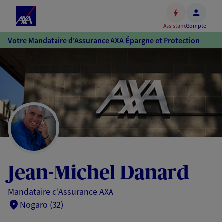
Espace
client
Assistance
Compte
Accéder
Votre Mandataire d'Assurance AXA Épargne et Protection
au
contenu
principal
Accéder
au
pied
de
page
Jean-Michel Danard
Mandataire d'Assurance AXA
Nogaro (32)