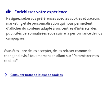
Retraite
Enrichissez votre expérience
Préparez sereinement ce nouveau chapitre de
votre vie avec les conseils d'un expert. Découvrez
Naviguez selon vos préférences avec les
cookies et traceurs
notre solution PER (Plan Epargne Retraite)
marketing et de personnalisation qui nous permettent
spécialement conçue pour la retraite.
d'afficher du contenu adapté à vos centres d'intérêts, des
publicités personnalisées et de suivre la performance de nos
campagnes.
Santé
Couvrez vos dépenses de santé ainsi que celles de
Vous êtes libre de les accepter, de les refuser comme de
votre famille avec la complémentaire santé qui
changer d'avis à tout moment en allant sur
"Paramétrer mes
vous ressemble.
cookies
"
Prévoyance
Consulter notre politique de
cookies
Pour un avenir serein, assurez-vous avec notre
contrat prévoyance. Préservez vos proches en cas
d'accident ou de maladie en optant pour les
garanties incapacité temporaire totale de travail,
invalidité ou de décès.