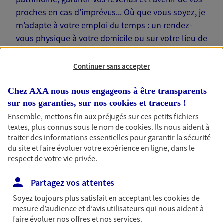
proches en cas d’imprévus... Où que vous soyez, je
m’adapte à votre emploi du temps : un rendez-
vous physique à votre domicile ou sur votre lieu de
travail… Je suis là pour échanger avec vous !
Continuer sans accepter
Chez AXA nous nous engageons à être transparents
sur nos garanties, sur nos
cookies et traceurs
!
Nos offres phares
Ensemble, mettons fin aux préjugés sur ces petits fichiers
textes, plus connus sous le nom de
cookies
. Ils nous aident à
traiter des informations essentielles pour garantir la sécurité
du site et faire évoluer votre expérience en ligne, dans le
Épargne
respect de votre vie privée.
Réalisez vos projets grâce à votre épargne : achat
Partagez vos attentes
immobilier, études des enfants ou voyage autour
du monde… Épargnez à votre rythme et
Soyez toujours plus satisfait en acceptant les
cookies
de
simplement, selon votre profil.
mesure d’audience et d’avis utilisateurs qui nous aident à
faire évoluer nos offres et nos services.