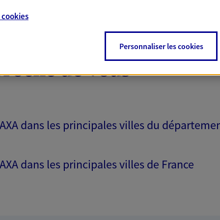
ce exclusif AXA France
e
cookies
garo
Personnaliser les cookies
proche de vous
NOUS CONTACTER
VOIR NOTRE SITE WEB
 AXA dans les principales villes du départeme
BETS (07013351); DUFAU
 AXA dans les principales villes de France