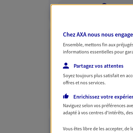
VOIR NOTRE S
Chez AXA nous nous engageon
Jean-Michel Da
Ensemble, mettons fin aux préjugés 
Mandataire d'Assurance AX
informations essentielles pour garan
32110 Nogaro
Partagez vos attentes
Soyez toujours plus satisfait en ac
06 09 31 95 04
offres et nos services.
VOIR NOTRE S
Enrichissez votre expérie
N° Orias * (orias.fr) : 16002200
Naviguez selon vos préférences ave
adapté à vos centres d'intérêts, d
Debets Dufau
Vous êtes libre de les accepter, de