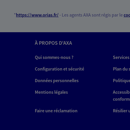
*
https://www.orias.fr/
- Les agents AXA sont régis par le
cod
À PROPOS D'AXA
Qui sommes-nous ?
Services
Configuration et sécurité
Plan du 
Données personnelles
Politiqu
Mentions légales
Accessibi
conform
Faire une réclamation
Résilier