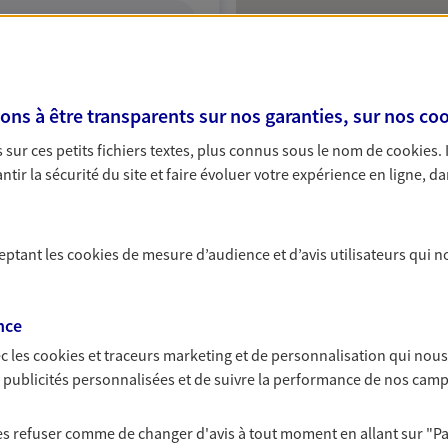
ITE WEB
s à être transparents sur nos garanties, sur nos
coo
nard
sur ces petits fichiers textes, plus connus sous le nom de
cookies
.
A Epargne et Protection
tir la sécurité du site et faire évoluer votre expérience en ligne, da
ceptant les
cookies
de mesure d’audience et d’avis utilisateurs qui n
NOUS CONTACTER
ITE WEB
nce
c les
cookies et traceurs
marketing et de personnalisation qui nous
es publicités personnalisées et de suivre la performance de nos cam
 les refuser comme de changer d'avis à tout moment en allant sur
"P