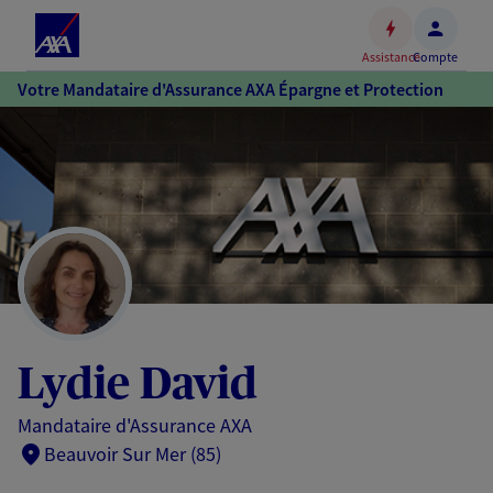
Espace
client
Assistance
Compte
Accéder
Votre Mandataire d'Assurance AXA Épargne et Protection
au
contenu
principal
Accéder
au
pied
de
page
Lydie David
Mandataire d'Assurance AXA
Beauvoir Sur Mer (85)