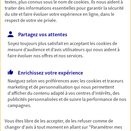
textes, plus connus sous le nom de
cookies
. Ils nous aident à
Retraite
traiter des informations essentielles pour garantir la sécurité
du site et faire évoluer votre expérience en ligne, dans le
Préparez sereinement ce nouveau chapitre de
respect de votre vie privée.
votre vie avec les conseils d'un expert. Découvrez
notre solution PER (Plan Epargne Retraite)
spécialement conçue pour la retraite.
Partagez vos attentes
Soyez toujours plus satisfait en acceptant les
cookies
de
mesure d’audience et d’avis utilisateurs qui nous aident à
Santé
faire évoluer nos offres et nos services.
Couvrez vos dépenses de santé ainsi que celles de
votre famille avec la complémentaire santé qui
Enrichissez votre expérience
vous ressemble.
Naviguez selon vos préférences avec les
cookies et traceurs
marketing et de personnalisation qui nous permettent
Prévoyance
d'afficher du contenu adapté à vos centres d'intérêts, des
publicités personnalisées et de suivre la performance de nos
Pour un avenir serein, assurez-vous avec notre
campagnes.
contrat prévoyance. Préservez vos proches en cas
d'accident ou de maladie en optant pour les
garanties incapacité temporaire totale de travail,
Vous êtes libre de les accepter, de les refuser comme de
invalidité ou de décès.
changer d'avis à tout moment en allant sur
"Paramétrer mes