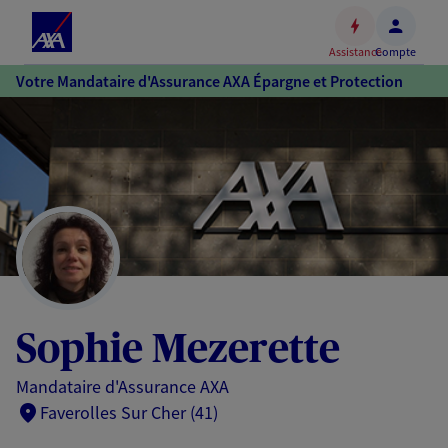
Espace
client
Assistance
Compte
Accéder
Votre Mandataire d'Assurance AXA Épargne et Protection
au
contenu
principal
Accéder
au
pied
de
page
Sophie Mezerette
Mandataire d'Assurance AXA
Faverolles Sur Cher (41)