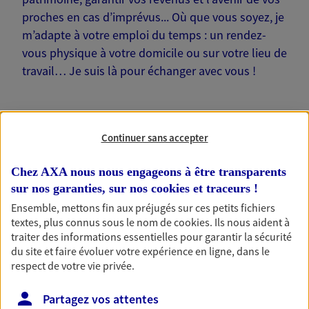
proches en cas d’imprévus... Où que vous soyez, je
m’adapte à votre emploi du temps : un rendez-
vous physique à votre domicile ou sur votre lieu de
travail… Je suis là pour échanger avec vous !
Continuer sans accepter
Nos offres phares
Chez AXA nous nous engageons à être transparents
sur nos garanties, sur nos
cookies et traceurs
!
Ensemble, mettons fin aux préjugés sur ces petits fichiers
Épargne
textes, plus connus sous le nom de
cookies
. Ils nous aident à
traiter des informations essentielles pour garantir la sécurité
Réalisez vos projets grâce à votre épargne : achat
du site et faire évoluer votre expérience en ligne, dans le
immobilier, études des enfants ou voyage autour
respect de votre vie privée.
du monde… Épargnez à votre rythme et
simplement, selon votre profil.
Partagez vos attentes