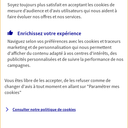
Soyez toujours plus satisfait en acceptant les
cookies
de
Retraite
mesure d’audience et d’avis utilisateurs qui nous aident à
Préparez sereinement ce nouveau chapitre de
faire évoluer nos offres et nos services.
votre vie avec les conseils d'un expert. Découvrez
notre solution PER (Plan Epargne Retraite)
Enrichissez votre expérience
spécialement conçue pour la retraite.
Naviguez selon vos préférences avec les
cookies et traceurs
marketing et de personnalisation qui nous permettent
Santé
d'afficher du contenu adapté à vos centres d'intérêts, des
publicités personnalisées et de suivre la performance de nos
Couvrez vos dépenses de santé ainsi que celles de
campagnes.
votre famille avec la complémentaire santé qui
vous ressemble.
Vous êtes libre de les accepter, de les refuser comme de
changer d'avis à tout moment en allant sur
"Paramétrer mes
Prévoyance
cookies
"
Pour un avenir serein, assurez-vous avec notre
contrat prévoyance. Préservez vos proches en cas
d'accident ou de maladie en optant pour les
Consulter notre politique de
cookies
garanties incapacité temporaire totale de travail,
invalidité ou de décès.