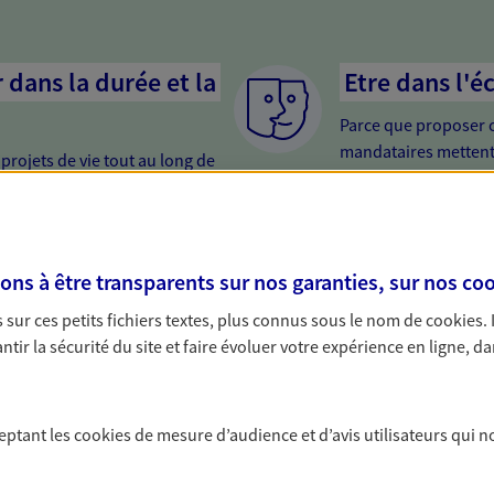
dans la durée et la
Etre dans l'é
Parce que proposer 
mandataires mettent
rojets de vie tout au long de
pour mieux comprend
us concevons notre métier : dans
en cas de difficultés.
 C'est en apprenant à vous
s de meilleures solutions.
s à être transparents sur nos garanties, sur nos
coo
sur ces petits fichiers textes, plus connus sous le nom de
cookies
.
tir la sécurité du site et faire évoluer votre expérience en ligne, da
 Santé
ceptant les
cookies
de mesure d’audience et d’avis utilisateurs qui n
 aussi prendre soin de votre santé ? Avec le contrat Ma