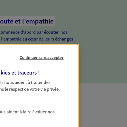
coute et l'empathie
commence d'abord par écouter, nos
 l'empathie au cœur de leurs échanges
re vos besoins et mieux vous soutenir
Continuer sans accepter
kies et traceurs
!
 Ils nous aident à traiter des
ns le respect de votre vie privée.
ous aident à faire évoluer nos