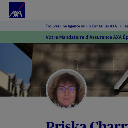
Espace client
Accéder au contenu principal
Accéder au pied de page
Trouvez une Agence ou un Conseiller AXA
A
Votre Mandataire d'Assurance AXA Ép
Priska Charr