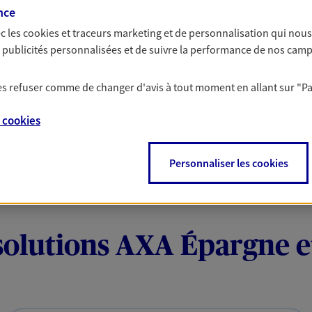
nce
 votre budget et situation tout en profitant de –10% sur
et plus ; et si vous êtes un travailleur non salarié.
c les
cookies et traceurs
marketing et de personnalisation qui nous
on sur l’offre et ses conditions.
es publicités personnalisées et de suivre la performance de nos cam
 les refuser comme de changer d'avis à tout moment en allant sur
"P
e
cookies
Personnaliser les cookies
solutions AXA Épargne e