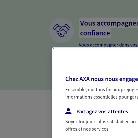
Vous accompagner 
confiance
Vous accompagner dans vos p
votre vie, c'est ainsi que no
la confiance et la proximité.
connaître que nous proposon
Chez AXA nous nous engageon
Ensemble, mettons fin aux préjugés 
informations essentielles pour garan
Partagez vos attentes
Complémentaire
Soyez toujours plus satisfait en ac
offres et nos services.
Et si préserver votre budget, c’était