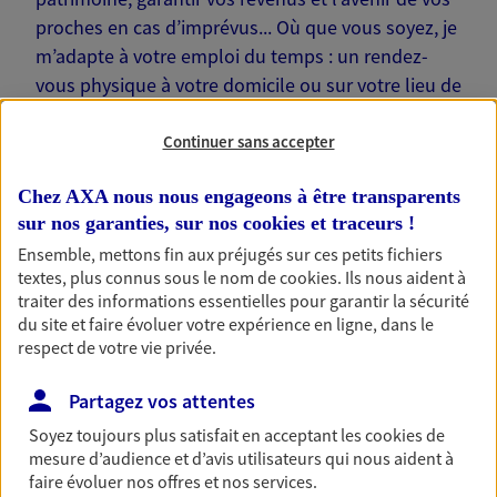
proches en cas d’imprévus... Où que vous soyez, je
m’adapte à votre emploi du temps : un rendez-
vous physique à votre domicile ou sur votre lieu de
travail… Je suis là pour échanger avec vous !
Continuer sans accepter
Chez AXA nous nous engageons à être transparents
sur nos garanties, sur nos
cookies et traceurs
!
Nos offres phares
Ensemble, mettons fin aux préjugés sur ces petits fichiers
textes, plus connus sous le nom de
cookies
. Ils nous aident à
traiter des informations essentielles pour garantir la sécurité
du site et faire évoluer votre expérience en ligne, dans le
respect de votre vie privée.
Épargne
Réalisez vos projets grâce à votre épargne : achat
Partagez vos attentes
immobilier, études des enfants ou voyage autour
du monde… Épargnez à votre rythme et
Soyez toujours plus satisfait en acceptant les
cookies
de
simplement, selon votre profil.
mesure d’audience et d’avis utilisateurs qui nous aident à
faire évoluer nos offres et nos services.