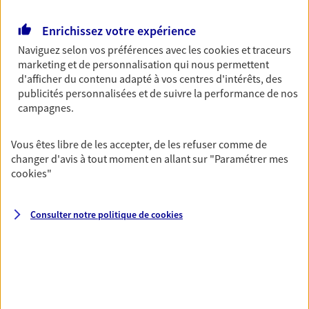
Retraite
Enrichissez votre expérience
Préparez sereinement ce nouveau chapitre de
Naviguez selon vos préférences avec les
cookies et traceurs
votre vie avec les conseils d'un expert. Découvrez
marketing et de personnalisation qui nous permettent
notre solution PER (Plan Epargne Retraite)
d'afficher du contenu adapté à vos centres d'intérêts, des
spécialement conçue pour la retraite.
publicités personnalisées et de suivre la performance de nos
campagnes.
Santé
Couvrez vos dépenses de santé ainsi que celles de
Vous êtes libre de les accepter, de les refuser comme de
votre famille avec la complémentaire santé qui
changer d'avis à tout moment en allant sur
"Paramétrer mes
vous ressemble.
cookies
"
Consulter notre politique de
cookies
Prévoyance
Pour un avenir serein, assurez-vous avec notre
contrat prévoyance. Préservez vos proches en cas
d'accident ou de maladie en optant pour les
garanties incapacité temporaire totale de travail,
invalidité ou de décès.