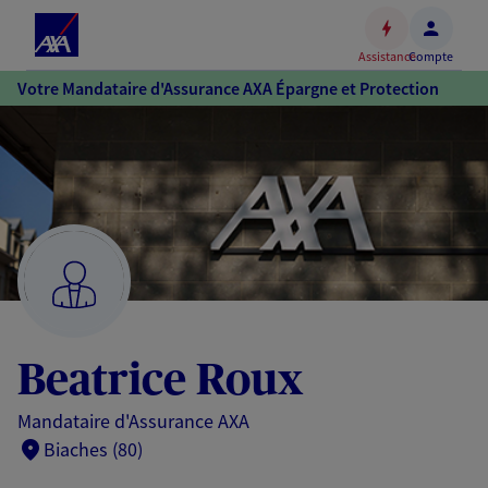
Espace
client
Assistance
Compte
Accéder
Votre Mandataire d'Assurance AXA Épargne et Protection
au
contenu
principal
Accéder
au
pied
de
page
Beatrice Roux
Mandataire d'Assurance AXA
Biaches (80)