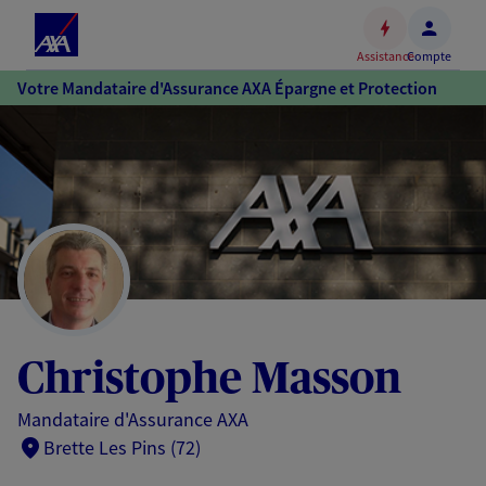
Espace
client
Assistance
Compte
Accéder
Votre Mandataire d'Assurance AXA Épargne et Protection
au
contenu
principal
Accéder
au
pied
de
page
Christophe Masson
Mandataire d'Assurance AXA
Brette Les Pins (72)