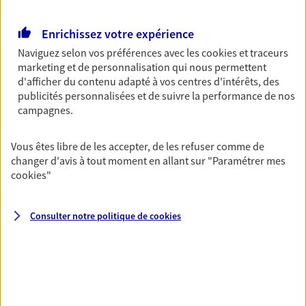
Retraite
Enrichissez votre expérience
Préparez sereinement ce nouveau chapitre de
votre vie avec les conseils d'un expert. Découvrez
Naviguez selon vos préférences avec les
cookies et traceurs
notre solution PER (Plan Epargne Retraite)
marketing et de personnalisation qui nous permettent
spécialement conçue pour la retraite.
d'afficher du contenu adapté à vos centres d'intérêts, des
publicités personnalisées et de suivre la performance de nos
campagnes.
Santé
Couvrez vos dépenses de santé ainsi que celles de
Vous êtes libre de les accepter, de les refuser comme de
votre famille avec la complémentaire santé qui
changer d'avis à tout moment en allant sur
"Paramétrer mes
vous ressemble.
cookies
"
Prévoyance
Consulter notre politique de
cookies
Pour un avenir serein, assurez-vous avec notre
contrat prévoyance. Préservez vos proches en cas
d'accident ou de maladie en optant pour les
garanties incapacité temporaire totale de travail,
invalidité ou de décès.