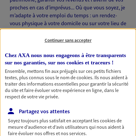
proches en cas d’imprévus... Où que vous soyez, je
m’adapte à votre emploi du temps : un rendez-
vous physique à votre domicile ou sur votre lieu de
travail… Je suis là pour échanger avec vous !
Continuer sans accepter
Chez AXA nous nous engageons à être transparents
sur nos garanties, sur nos
cookies et traceurs
!
Nos offres phares
Ensemble, mettons fin aux préjugés sur ces petits fichiers
textes, plus connus sous le nom de
cookies
. Ils nous aident à
traiter des informations essentielles pour garantir la sécurité
du site et faire évoluer votre expérience en ligne, dans le
Épargne
respect de votre vie privée.
Réalisez vos projets grâce à votre épargne : achat
Partagez vos attentes
immobilier, études des enfants ou voyage autour
du monde… Épargnez à votre rythme et
Soyez toujours plus satisfait en acceptant les
cookies
de
simplement, selon votre profil.
mesure d’audience et d’avis utilisateurs qui nous aident à
faire évoluer nos offres et nos services.