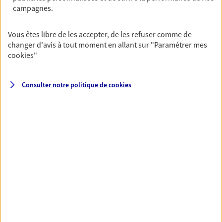
campagnes.
VOIR TOUTES NOS OFFRES
Vous êtes libre de les accepter, de les refuser comme de
changer d'avis à tout moment en allant sur
"Paramétrer mes
cookies
"
Consulter notre politique de
cookies
Nos expertises
Vous accompagner dans la
durée et la confiance
Vous accompagner dans vos projets de vie tout
au long de votre vie, c'est ainsi que nous
concevons notre métier : dans la confiance et la
proximité. C'est en apprenant à vous connaître
que nous proposons de meilleures solutions.
Etre dans l'écoute et