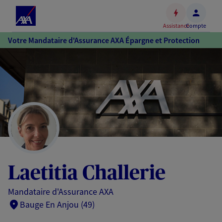
Espace
client
Assistance
Compte
Accéder
Votre Mandataire d'Assurance AXA Épargne et Protection
au
contenu
principal
Accéder
au
pied
de
page
Laetitia Challerie
Mandataire d'Assurance AXA
Bauge En Anjou (49)