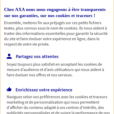
Retraite
Chez AXA nous nous engageons à être transparents
Préparez sereinement ce nouveau chapitre de
sur nos garanties, sur nos
cookies et traceurs
!
votre vie avec les conseils d'un expert. Découvrez
Ensemble, mettons fin aux préjugés sur ces petits fichiers
notre solution PER (Plan Epargne Retraite)
textes, plus connus sous le nom de
cookies
. Ils nous aident à
spécialement conçue pour la retraite.
traiter des informations essentielles pour garantir la sécurité
du site et faire évoluer votre expérience en ligne, dans le
respect de votre vie privée.
Santé
Couvrez vos dépenses de santé ainsi que celles de
Partagez vos attentes
votre famille avec la complémentaire santé qui
vous ressemble.
Soyez toujours plus satisfait en acceptant les
cookies
de
mesure d’audience et d’avis utilisateurs qui nous aident à
faire évoluer nos offres et nos services.
Prévoyance
Pour un avenir serein, assurez-vous avec notre
Enrichissez votre expérience
contrat prévoyance. Préservez vos proches en cas
Naviguez selon vos préférences avec les
cookies et traceurs
d'accident ou de maladie en optant pour les
marketing et de personnalisation qui nous permettent
garanties incapacité temporaire totale de travail,
d'afficher du contenu adapté à vos centres d'intérêts, des
invalidité ou de décès.
publicités personnalisées et de suivre la performance de nos