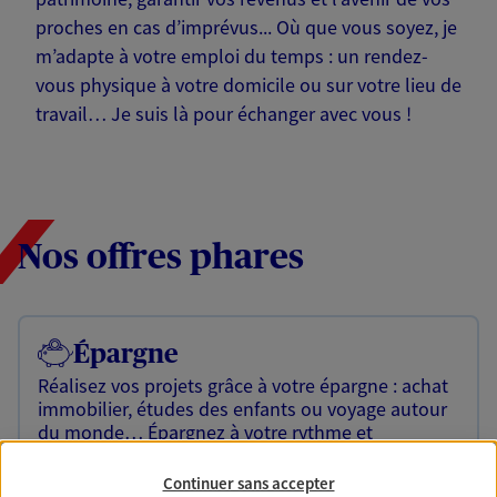
proches en cas d’imprévus... Où que vous soyez, je
m’adapte à votre emploi du temps : un rendez-
vous physique à votre domicile ou sur votre lieu de
travail… Je suis là pour échanger avec vous !
Nos offres phares
Épargne
Réalisez vos projets grâce à votre épargne : achat
immobilier, études des enfants ou voyage autour
du monde… Épargnez à votre rythme et
simplement, selon votre profil.
Continuer sans accepter