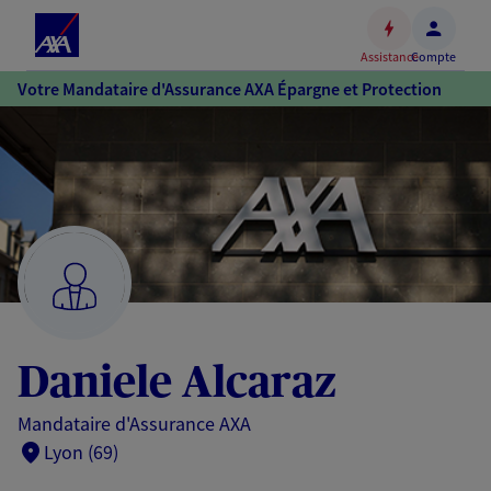
Espace
client
Assistance
Compte
Accéder
Votre Mandataire d'Assurance AXA Épargne et Protection
au
contenu
principal
Accéder
au
pied
de
page
Daniele Alcaraz
Mandataire d'Assurance AXA
Lyon (69)