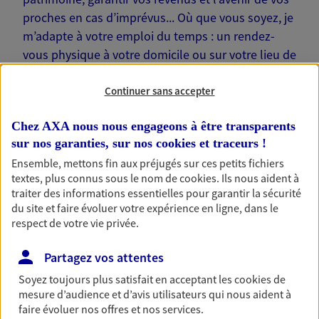
proches en cas d’imprévus... Où que vous soyez, je
m’adapte à votre emploi du temps : un rendez-
vous physique à votre domicile ou sur votre lieu de
travail… Je suis là pour échanger avec vous !
Continuer sans accepter
Chez AXA nous nous engageons à être transparents
sur nos garanties, sur nos
cookies et traceurs
!
Nos offres phares
Ensemble, mettons fin aux préjugés sur ces petits fichiers
textes, plus connus sous le nom de
cookies
. Ils nous aident à
traiter des informations essentielles pour garantir la sécurité
du site et faire évoluer votre expérience en ligne, dans le
respect de votre vie privée.
Épargne
Réalisez vos projets grâce à votre épargne : achat
Partagez vos attentes
immobilier, études des enfants ou voyage autour
du monde… Épargnez à votre rythme et
Soyez toujours plus satisfait en acceptant les
cookies
de
simplement, selon votre profil.
mesure d’audience et d’avis utilisateurs qui nous aident à
faire évoluer nos offres et nos services.