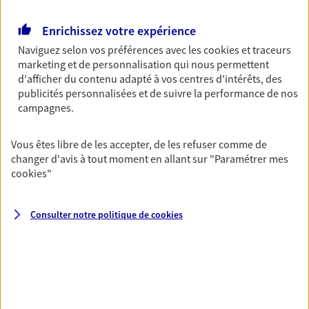
Retraite
Enrichissez votre expérience
Préparez sereinement ce nouveau chapitre de
Naviguez selon vos préférences avec les
cookies et traceurs
votre vie avec les conseils d'un expert. Découvrez
marketing et de personnalisation qui nous permettent
notre solution PER (Plan Epargne Retraite)
d'afficher du contenu adapté à vos centres d'intérêts, des
spécialement conçue pour la retraite.
publicités personnalisées et de suivre la performance de nos
campagnes.
Santé
Couvrez vos dépenses de santé ainsi que celles de
Vous êtes libre de les accepter, de les refuser comme de
votre famille avec la complémentaire santé qui
changer d'avis à tout moment en allant sur
"Paramétrer mes
vous ressemble.
cookies
"
Consulter notre politique de
cookies
Prévoyance
Pour un avenir serein, assurez-vous avec notre
contrat prévoyance. Préservez vos proches en cas
d'accident ou de maladie en optant pour les
garanties incapacité temporaire totale de travail,
invalidité ou de décès.